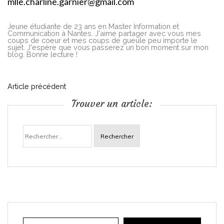
mlle.charline.garnier@gmail.com
Jeune étudiante de 23 ans en Master Information et
Communication à Nantes. J'aime partager avec vous mes
coups de coeur et mes coups de gueule peu importe le
sujet. J'espère que vous passerez un bon moment sur mon
blog. Bonne lecture !
N
Article précédent
Trouver un article:
a
Rechercher :
v
i
g
a
Adresse e-mail