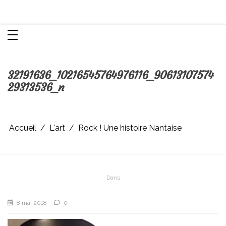
Aller
Chroniques d'une femme
au
contenu
32191636_10216545764976116_90613107574
29313536_n
Accueil
L'art
Rock ! Une histoire Nantaise
Dans
8 mai 2018
0