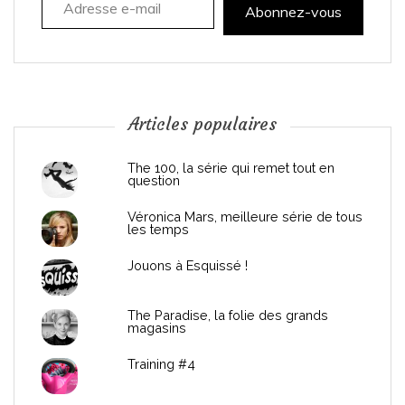
t
Abonnez-vous
i
o
n
Articles populaires
d
The 100, la série qui remet tout en
question
e
Véronica Mars, meilleure série de tous
les temps
l
Jouons à Esquissé !
’
The Paradise, la folie des grands
a
magasins
r
Training #4