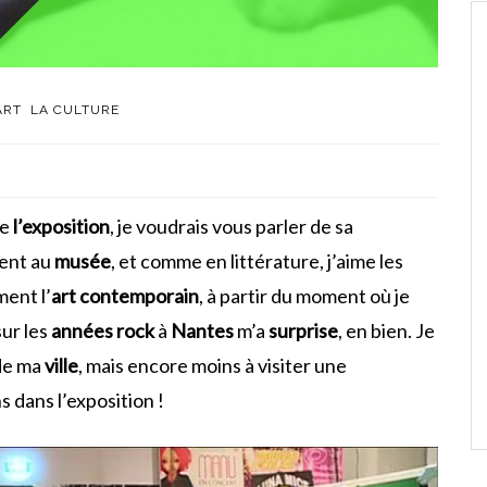
ART
LA CULTURE
de
l’exposition
, je voudrais vous parler de sa
ment au
musée
, et comme en littérature, j’aime les
ment l’
art contemporain
, à partir du moment où je
sur les
années rock
à
Nantes
m’a
surprise
, en bien. Je
e ma
ville
, mais encore moins à visiter une
ns dans l’exposition !