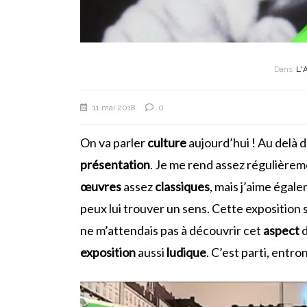
Dans
L'
11 mai 2018
0
On va parler
culture
aujourd’hui ! Au delà 
présentation
. Je me rend assez régulière
œuvres
assez
classiques
, mais j’aime égale
peux lui trouver un sens. Cette exposition 
ne m’attendais pas à découvrir cet
aspect
d
exposition
aussi
ludique
. C’est parti, entro