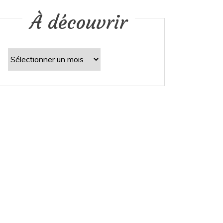
À découvrir
À
découvrir