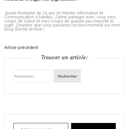
Jeune étudiante de 23 ans en Master Information et
Communication à Nantes. J'aime partager avec vous mes
coups de coeur et mes coups de gueule peu importe le
sujet. J'espère que vous passerez un bon moment sur mon
blog. Bonne lecture !
N
Article précédent
Trouver un article:
a
Rechercher :
v
i
g
a
Adresse e-mail