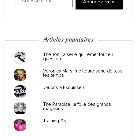
t
Abonnez-vous
i
o
n
Articles populaires
d
The 100, la série qui remet tout en
question
e
Véronica Mars, meilleure série de tous
les temps
l
Jouons à Esquissé !
’
The Paradise, la folie des grands
a
magasins
r
Training #4