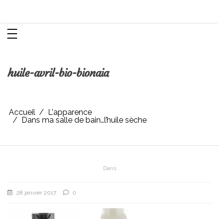
Aller
Chroniques d'une femme
au
contenu
huile-avril-bio-bionaia
Accueil
L'apparence
Dans ma salle de bain…l’huile sèche
Dans
28 janvier 2017
0