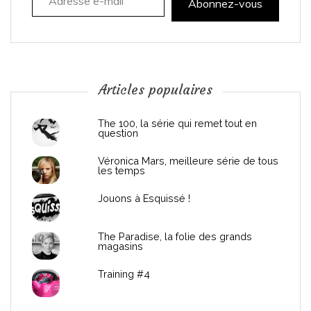
t
Abonnez-vous
i
o
n
Articles populaires
d
The 100, la série qui remet tout en
question
e
Véronica Mars, meilleure série de tous
les temps
l
Jouons à Esquissé !
’
The Paradise, la folie des grands
a
magasins
r
Training #4