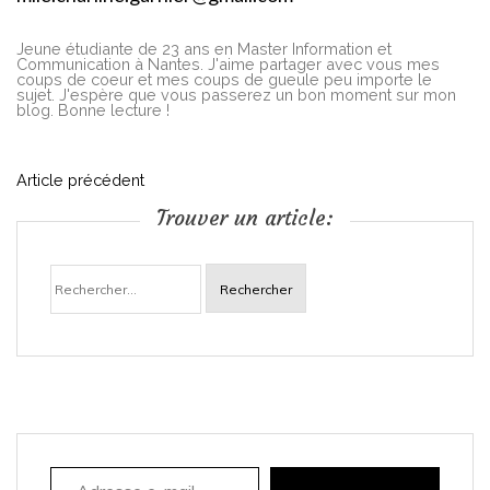
Jeune étudiante de 23 ans en Master Information et
Communication à Nantes. J'aime partager avec vous mes
coups de coeur et mes coups de gueule peu importe le
sujet. J'espère que vous passerez un bon moment sur mon
blog. Bonne lecture !
N
Article précédent
Trouver un article:
a
Rechercher :
v
i
g
a
Adresse e-mail