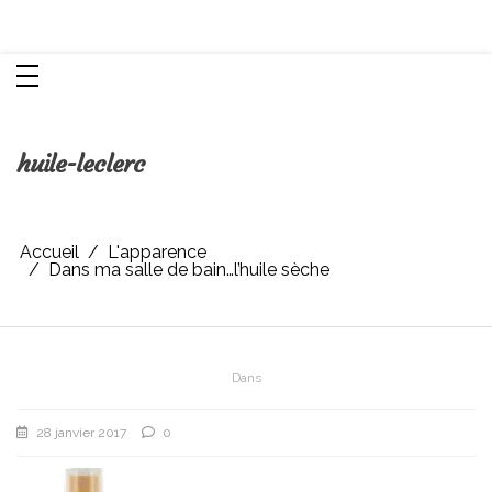
Aller
Chroniques d'une femme
au
contenu
huile-leclerc
Accueil
L'apparence
Dans ma salle de bain…l’huile sèche
Dans
28 janvier 2017
0