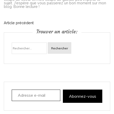
sujet. J'espère que vous passerez un bon moment sur mon
blog. Bonne lecture !
N
Article précédent
Trouver un article:
a
Rechercher :
v
i
g
a
Adresse e-mail
t
Abonnez-vous
i