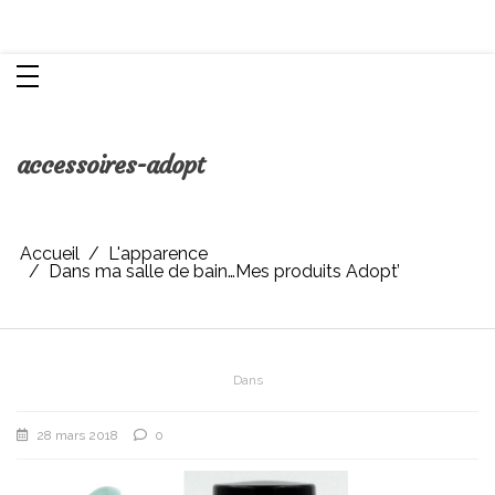
Aller
Chroniques d'une femme
au
contenu
accessoires-adopt
Accueil
L'apparence
Dans ma salle de bain…Mes produits Adopt’
Dans
28 mars 2018
0