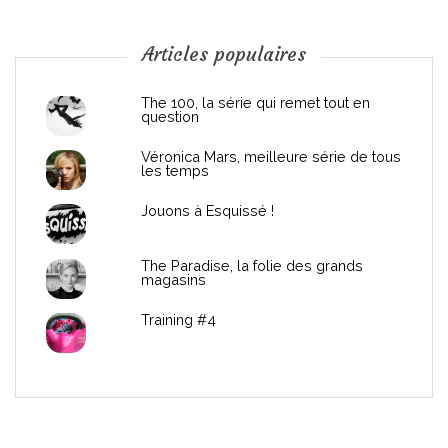
o
n
Articles populaires
d
The 100, la série qui remet tout en
question
e
Véronica Mars, meilleure série de tous
les temps
l
Jouons à Esquissé !
’
The Paradise, la folie des grands
a
magasins
r
Training #4
t
i