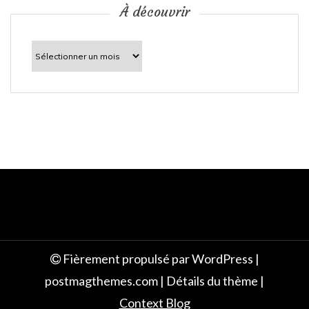
c
À découvrir
l
À
découvrir
e
Fièrement propulsé par WordPress
|
postmagthemes.com
|
Détails du thème
|
Context Blog