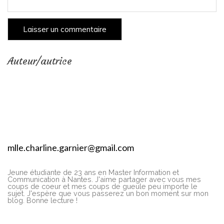
Auteur/autrice
mlle.charline.garnier@gmail.com
Jeune étudiante de 23 ans en Master Information et
Communication à Nantes. J'aime partager avec vous mes
coups de coeur et mes coups de gueule peu importe le
sujet. J'espère que vous passerez un bon moment sur mon
blog. Bonne lecture !