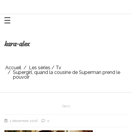
Aller
Chroniques d'une femme
au
contenu
kara-alex
Accueil
Les séries / Tv
Supergirl, quand la cousine de Superman prend le
pouvoir
Dans
1 décembre 2016
0