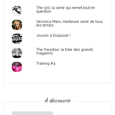
d
The 100, la série qui remet tout en
question
e
Véronica Mars, meilleure série de tous
les temps
l
Jouons à Esquissé !
’
The Paradise, la folie des grands
a
magasins
r
Training #4
t
i
c
À découvrir
l
À