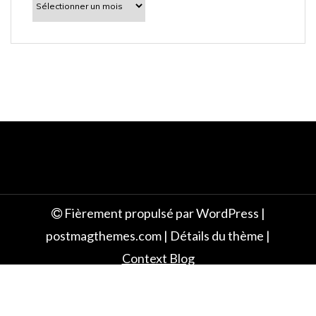
découvrir
e
Fièrement propulsé par WordPress
|
postmagthemes.com
|
Détails du thème
|
Context Blog