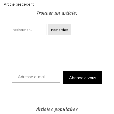
N
Article précédent
Trouver un article:
a
Rechercher :
v
i
g
a
Adresse e-mail
t
Abonnez-vous
i
o
n
Articles populaires