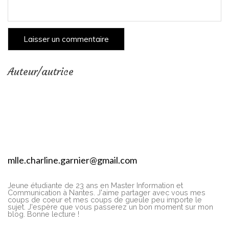
Auteur/autrice
mlle.charline.garnier@gmail.com
Jeune étudiante de 23 ans en Master Information et
Communication à Nantes. J'aime partager avec vous mes
coups de coeur et mes coups de gueule peu importe le
sujet. J'espère que vous passerez un bon moment sur mon
blog. Bonne lecture !