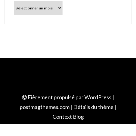
l
À
découvrir
e
Fièrement propulsé par WordPress
|
postmagthemes.com
|
Détails du thème
|
Context Blog