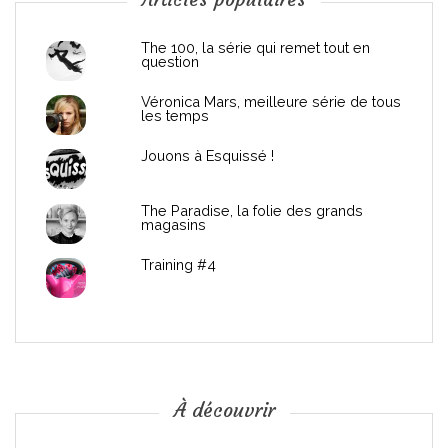
n
d
The 100, la série qui remet tout en
question
e
Véronica Mars, meilleure série de tous
les temps
l
Jouons à Esquissé !
’
The Paradise, la folie des grands
a
magasins
r
Training #4
t
i
c
À découvrir