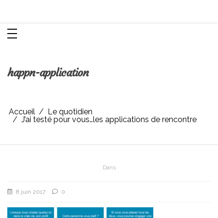
Aller
Chroniques d'une femme
au
contenu
happn-application
Accueil
Le quotidien
J’ai testé pour vous…les applications de rencontre
Dans
8 juin 2017
0