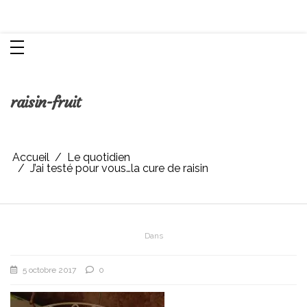
Aller
Chroniques d'une femme
au
contenu
raisin-fruit
Accueil
Le quotidien
J’ai testé pour vous…la cure de raisin
Dans
5 octobre 2017
0