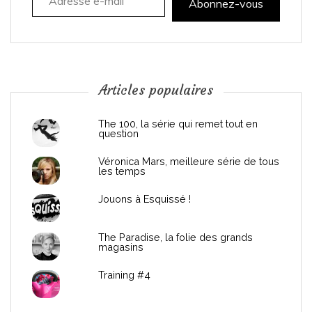
t
Abonnez-vous
i
o
n
Articles populaires
d
The 100, la série qui remet tout en
question
e
Véronica Mars, meilleure série de tous
les temps
l
Jouons à Esquissé !
’
The Paradise, la folie des grands
a
magasins
r
Training #4