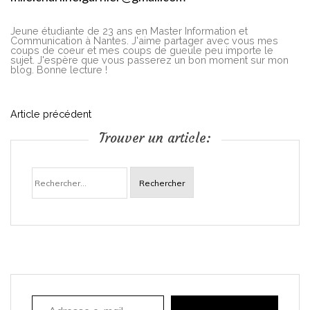
Jeune étudiante de 23 ans en Master Information et
Communication à Nantes. J'aime partager avec vous mes
coups de coeur et mes coups de gueule peu importe le
sujet. J'espère que vous passerez un bon moment sur mon
blog. Bonne lecture !
N
Article précédent
Trouver un article:
a
Rechercher :
v
i
g
a
Adresse e-mail