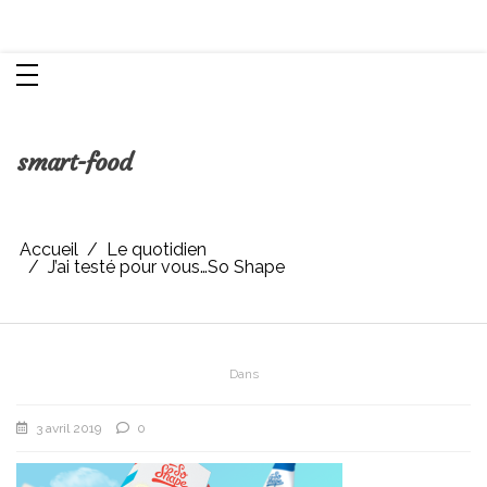
Aller
Chroniques d'une femme
au
contenu
smart-food
Accueil
Le quotidien
J’ai testé pour vous…So Shape
Dans
3 avril 2019
0