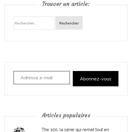
Trouver un article:
a
Rechercher :
v
i
g
a
Adresse e-mail
t
Abonnez-vous
i
o
n
Articles populaires
d
The 100, la série qui remet tout en