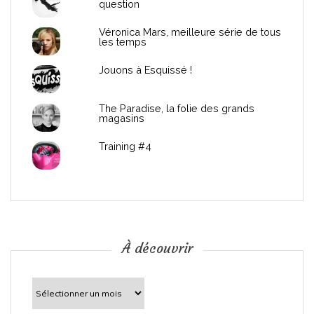
question
e
Véronica Mars, meilleure série de tous
les temps
l
Jouons à Esquissé !
’
The Paradise, la folie des grands
a
magasins
r
Training #4
t
i
c
À découvrir
l
À
découvrir
e