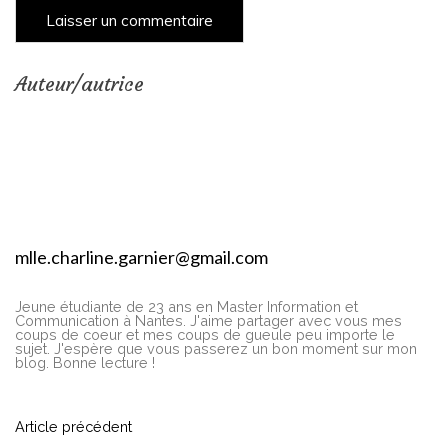
Auteur/autrice
mlle.charline.garnier@gmail.com
Jeune étudiante de 23 ans en Master Information et
Communication à Nantes. J'aime partager avec vous mes
coups de coeur et mes coups de gueule peu importe le
sujet. J'espère que vous passerez un bon moment sur mon
blog. Bonne lecture !
N
Article précédent