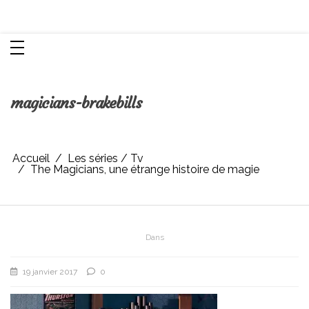
Aller
Chroniques d'une femme
au
contenu
magicians-brakebills
Accueil
Les séries / Tv
The Magicians, une étrange histoire de magie
Dans
19 janvier 2017
0