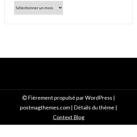
l
À
découvrir
e
Fièrement propulsé par WordPress
|
postmagthemes.com
|
Détails du thème
|
Context Blog