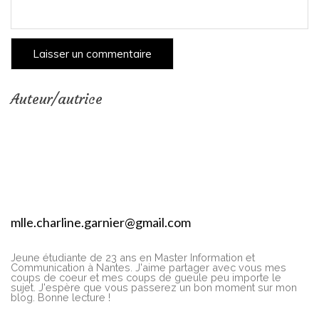
Auteur/autrice
mlle.charline.garnier@gmail.com
Jeune étudiante de 23 ans en Master Information et
Communication à Nantes. J'aime partager avec vous mes
coups de coeur et mes coups de gueule peu importe le
sujet. J'espère que vous passerez un bon moment sur mon
blog. Bonne lecture !