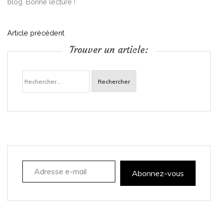
blog. Bonne lecture !
N
Article précédent
Trouver un article:
a
Rechercher :
v
i
g
a
Adresse e-mail
t
Abonnez-vous
i
o