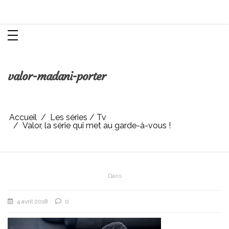
Aller
Chroniques d'une femme
au
contenu
valor-madani-porter
Accueil
Les séries / Tv
Valor, la série qui met au garde-à-vous !
Dans
4 avril 2018
0