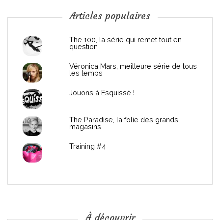
n
Articles populaires
d
The 100, la série qui remet tout en
question
e
Véronica Mars, meilleure série de tous
les temps
l
Jouons à Esquissé !
’
The Paradise, la folie des grands
a
magasins
r
Training #4
t
i
c
À découvrir