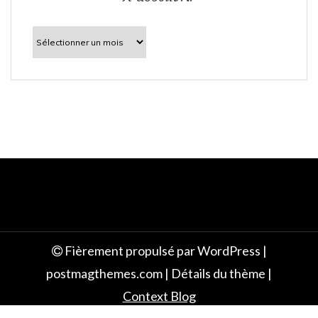
l
À
découvrir
e
Fièrement propulsé par WordPress
|
postmagthemes.com
|
Détails du thème
|
Context Blog