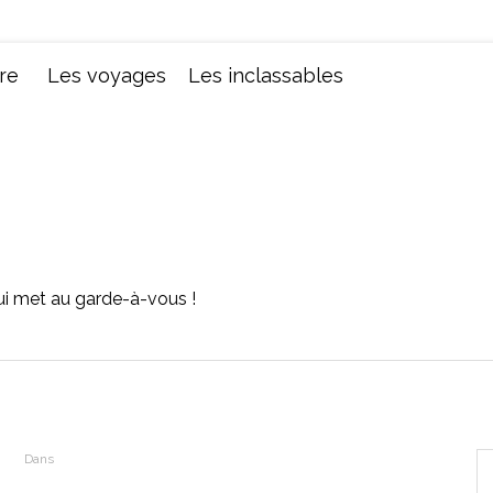
Chroniques d'une femme
re
Les voyages
Les inclassables
 qui met au garde-à-vous !
Dans