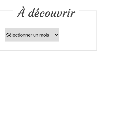
À découvrir
À
découvrir