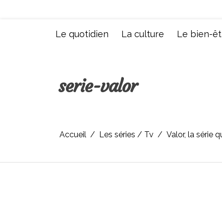
Aller
au
contenu
Le quotidien
La culture
Le bien-êt
serie-valor
Accueil
Les séries / Tv
Valor, la série