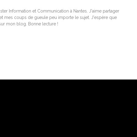
ster Information et Communication à Nantes. J'aime partager
t mes coups de gueule peu importe le sujet. J'espère que
ur mon blog. Bonne lecture !