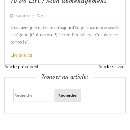
To Do List : Mon déménagement
11 août 2017
2
C’est avec joie et fierté qu’aujourd’hui je lance une nouvelle
catégorie (Oui, encore !) : Free Printables ! Ces derniers
temps j’ai...
Lire la suite
N
Article précédent
Article suivant
Trouver un article:
a
Rechercher :
v
i
g