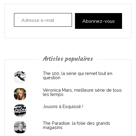
a
Adresse e-mail
t
Abonnez-vous
i
o
n
Articles populaires
d
The 100, la série qui remet tout en
question
e
Véronica Mars, meilleure série de tous
les temps
l
Jouons à Esquissé !
’
The Paradise, la folie des grands
a
magasins