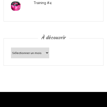
r
Training #4
t
i
c
À découvrir
l
À
découvrir
e