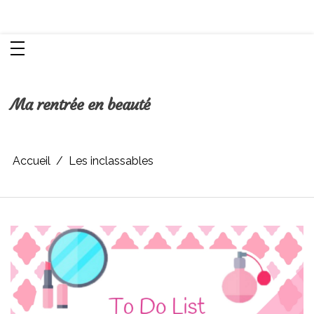
Aller
Chroniques d'une femme
au
contenu
Ma rentrée en beauté
Accueil
Les inclassables