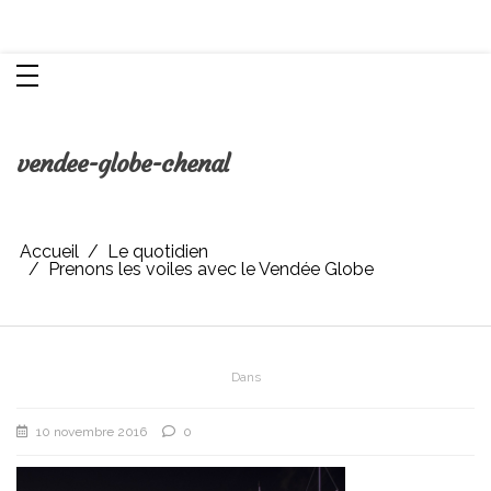
Aller
Chroniques d'une femme
au
contenu
vendee-globe-chenal
Accueil
Le quotidien
Prenons les voiles avec le Vendée Globe
Dans
10 novembre 2016
0