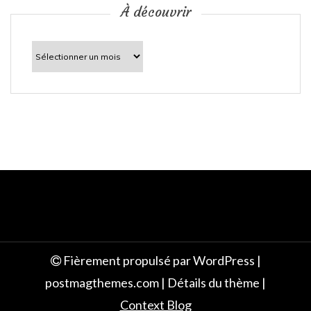
c
À découvrir
l
À
découvrir
e
Fièrement propulsé par WordPress
|
postmagthemes.com
|
Détails du thème
|
Context Blog