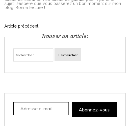
sujet. J'espère que vous passerez un bon moment sur mon
blog. Bonne lecture !
N
Article précédent
Trouver un article:
a
Rechercher :
v
i
g
a
Adresse e-mail
t
Abonnez-vous
i