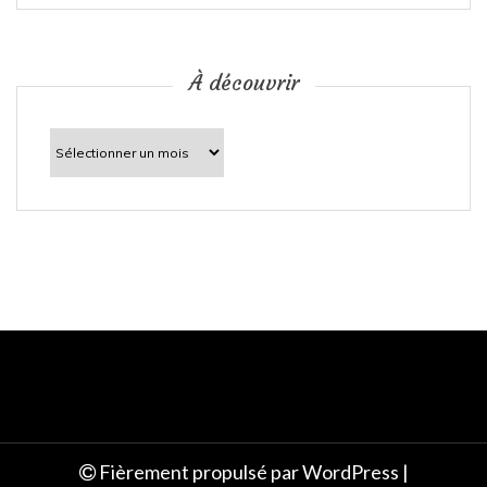
i
c
À découvrir
l
À
découvrir
e
Fièrement propulsé par WordPress
|