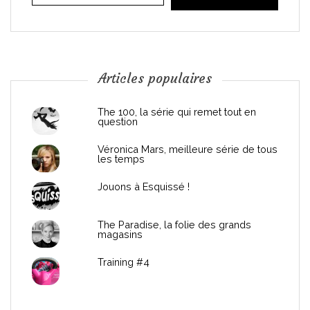
i
o
n
Articles populaires
d
The 100, la série qui remet tout en
question
e
Véronica Mars, meilleure série de tous
les temps
l
Jouons à Esquissé !
’
The Paradise, la folie des grands
a
magasins
r
Training #4
t