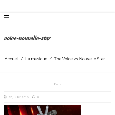
Aller
Chroniques d'une femme
au
contenu
voice-nouvelle-star
Accueil
La musique
The Voice vs Nouvelle Star
Dans
22 juillet 2016
0