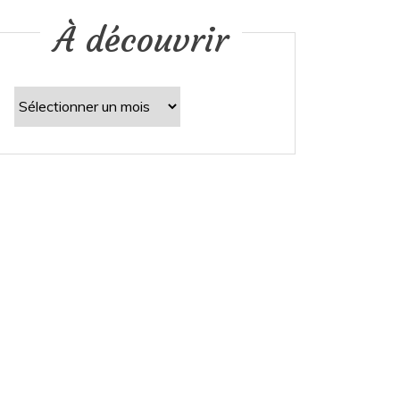
À découvrir
À
découvrir