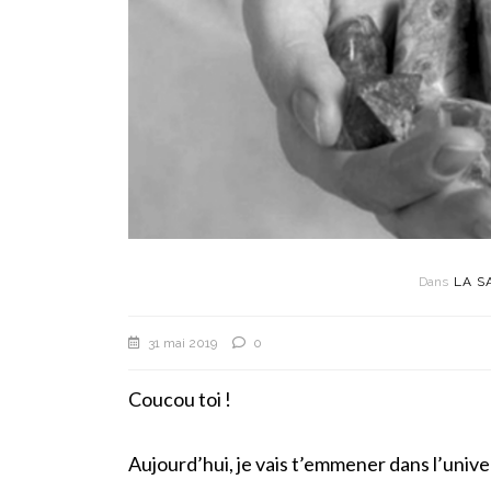
Dans
LA S
31 mai 2019
0
Coucou toi !
Aujourd’hui, je vais t’emmener dans l’univ