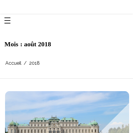
Aller
Chroniques d'une femme
au
contenu
Mois :
août 2018
Accueil
2018