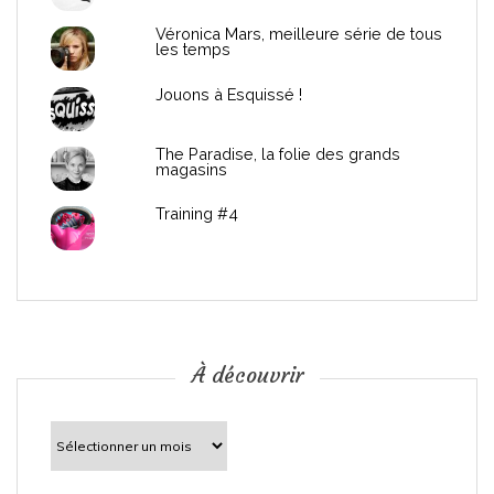
e
Véronica Mars, meilleure série de tous
les temps
l
Jouons à Esquissé !
’
The Paradise, la folie des grands
a
magasins
r
Training #4
t
i
c
À découvrir
l
À
découvrir
e