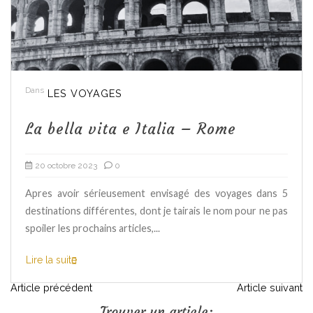
Dans
LES VOYAGES
La bella vita e Italia – Rome
20 octobre 2023
0
Apres avoir sérieusement envisagé des voyages dans 5
destinations différentes, dont je tairais le nom pour ne pas
spoiler les prochains articles,...
Lire la suite
N
Article précédent
Article suivant
Trouver un article: