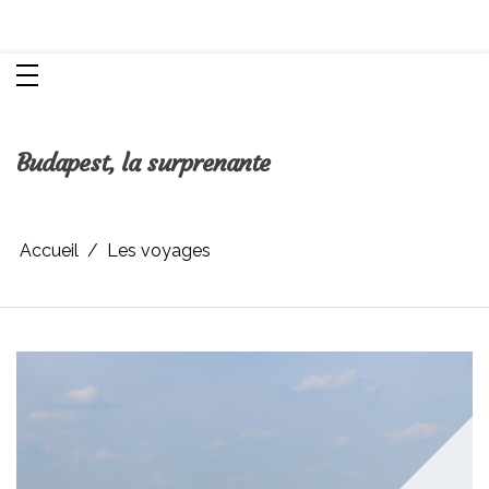
Aller
Chroniques d'une femme
au
contenu
Budapest, la surprenante
Accueil
Les voyages