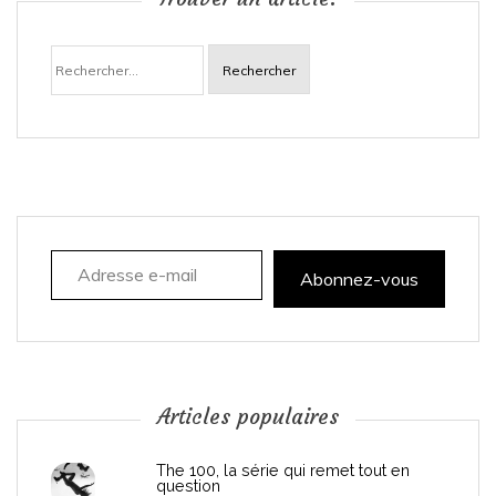
a
Rechercher :
v
i
g
a
Adresse e-mail
t
Abonnez-vous
i
o
n
Articles populaires
d
The 100, la série qui remet tout en
question