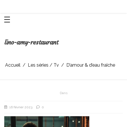
Aller
Chroniques d'une femme
au
contenu
lino-amy-restaurant
Accueil
Les séries / Tv
D’amour & d’eau fraîche
Dans
16 février 2023
0