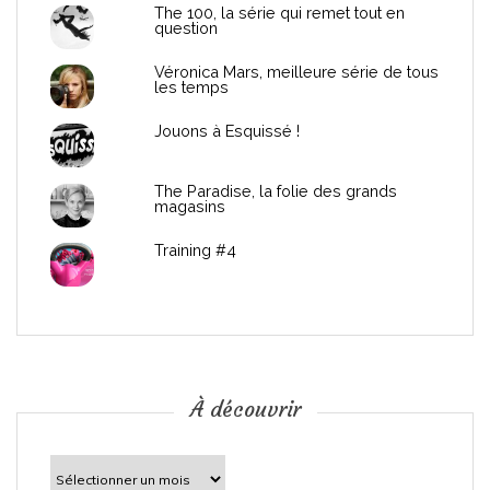
d
The 100, la série qui remet tout en
question
e
Véronica Mars, meilleure série de tous
les temps
l
Jouons à Esquissé !
’
The Paradise, la folie des grands
a
magasins
r
Training #4
t
i
c
À découvrir
l
À
découvrir