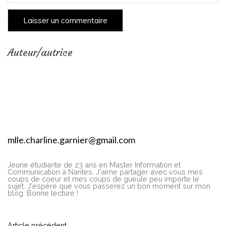
Auteur/autrice
mlle.charline.garnier@gmail.com
Jeune étudiante de 23 ans en Master Information et
Communication à Nantes. J'aime partager avec vous mes
coups de coeur et mes coups de gueule peu importe le
sujet. J'espère que vous passerez un bon moment sur mon
blog. Bonne lecture !
Article précédent