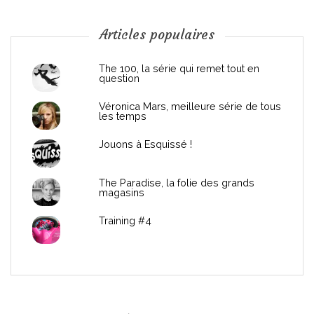
o
n
Articles populaires
d
The 100, la série qui remet tout en
question
e
Véronica Mars, meilleure série de tous
les temps
l
Jouons à Esquissé !
’
The Paradise, la folie des grands
a
magasins
r
Training #4
t
i