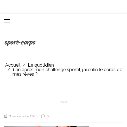
Aller
Chroniques d'une femme
au
contenu
sport-corps
Accueil
Le quotidien
1 an après mon challenge sportif, j’ai enfin le corps de
mes rêves ?
Dans
7 septembre 2016
0