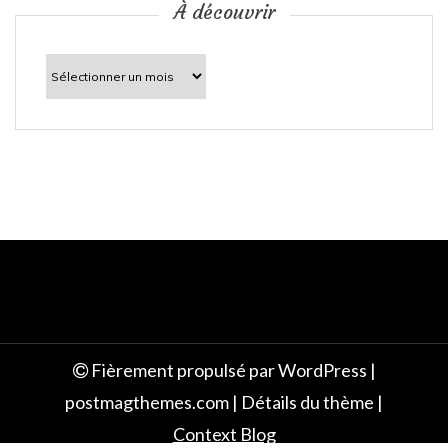
c
À découvrir
l
À
découvrir
e
Fièrement propulsé par WordPress
|
postmagthemes.com
|
Détails du thème
|
Context Blog