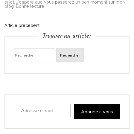
sujet. J'espère que vous passerez un bon moment sur mon
blog. Bonne lecture !
N
Article précédent
Trouver un article:
a
Rechercher :
v
i
g
a
Adresse e-mail
t
Abonnez-vous
i