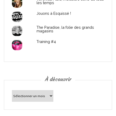
les temps
l
Jouons à Esquissé !
’
The Paradise, la folie des grands
a
magasins
r
Training #4
t
i
c
À découvrir
l
À
découvrir
e