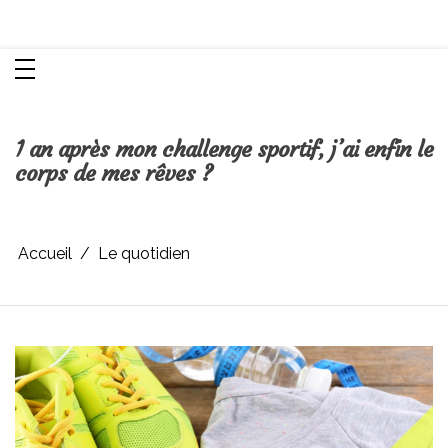
Aller
Chroniques d'une femme
au
contenu
1 an après mon challenge sportif, j’ai enfin le
corps de mes rêves ?
Accueil
Le quotidien