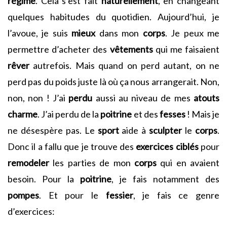
régime
. Cela s’est fait
naturellement
, en changeant
quelques habitudes du quotidien. Aujourd’hui, je
l’avoue, je suis
mieux
dans mon
corps
. Je peux me
permettre d’acheter des
vêtements
qui me faisaient
rêver
autrefois. Mais quand on perd autant, on ne
perd pas du poids juste là où ça nous arrangerait. Non,
non, non ! J’ai
perdu
aussi au niveau de mes
atouts
charme
. J’ai perdu de la
poitrine
et des
fesses
! Mais je
ne désespère pas. Le
sport
aide à
sculpter
le
corps
.
Donc il a fallu que je trouve des
exercices
ciblés
pour
remodeler
les parties de mon
corps
qui en avaient
besoin. Pour la
poitrine
, je fais notamment des
pompes
. Et pour le
fessier
, je fais ce genre
d’exercices: