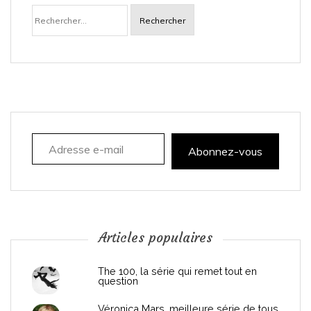
Rechercher :
v
i
g
a
Adresse e-mail
t
Abonnez-vous
i
o
n
Articles populaires
d
The 100, la série qui remet tout en
question
e
Véronica Mars, meilleure série de tous