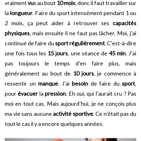
vraiment
vu
s au bout
10 mois
, donc il faut travailler sur
la
longueur
. Faire du sport intensément pendant 1 ou
2 mois, ça peut aider à retrouver ses
capacités
physiques
, mais ensuite il ne faut pas lâcher. Moi, j’ai
continué de faire du
sport
régulièrement
. C’est-à-dire
une fois tous les
15 jours
, une séance de
45 min
. J’ai
pas toujours le temps d’en faire plus, mais
généralement au bout de
10 jours
, je commence à
ressentir un
manque
. J’ai
besoin
de faire du
sport
,
pour
évacuer
la
pression
. Eh oui, qui l’aurait cru ? Pas
moi en tout cas. Mais aujourd’hui, je ne conçois plus
ma vie sans aucune
activité
sportive
. Ce n’était pas du
tout le cas il y a encore quelques années.