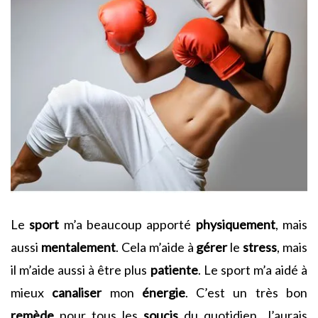
Le
sport
m’a beaucoup apporté
physiquement
, mais
aussi
mentalement
. Cela m’aide à
gérer
le
stress
, mais
il m’aide aussi à être plus
patiente
. Le sport m’a aidé à
mieux
canaliser
mon
énergie
. C’est un très bon
remède
pour tous les
soucis
du quotidien. J’aurais