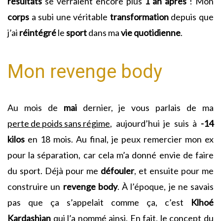
résultats
se verraient encore plus
1 an
après
! Mon
corps
a subi une véritable
transformation
depuis que
j’ai
réintégré
le
sport
dans ma
vie
quotidienne
.
Mon revenge body
Au mois de
mai
dernier, je vous parlais de ma
perte de poids sans régime
, aujourd’hui je suis à
-14
kilos
en 18 mois. Au final, je peux remercier mon ex
pour la séparation, car cela m’a donné envie de faire
du sport. Déjà pour me
défouler
, et ensuite pour me
construire un
revenge body
. À l’époque, je ne savais
pas que ça s’appelait comme ça, c’est
Klhoé
Kardashian
qui l’a nommé ainsi. En fait, le concept du