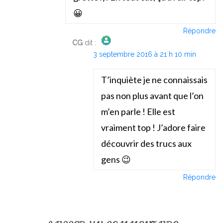
😀
Répondre
CG
dit :
3 septembre 2016 à 21 h 10 min
The Real Person Badge!
Anti-Spam by CleanTalk
T’inquiète je ne connaissais
pas non plus avant que l’on
m’en parle ! Elle est
vraiment top ! J’adore faire
découvrir des trucs aux
gens 😉
Répondre