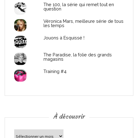
d
The 100, la série qui remet tout en
question
e
Véronica Mars, meilleure série de tous
les temps
l
Jouons à Esquissé !
’
The Paradise, la folie des grands
a
magasins
r
Training #4
t
i
c
À découvrir
l
À
découvrir