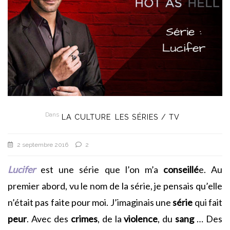
Dans
LA CULTURE
LES SÉRIES / TV
2 septembre 2016
2
Lucifer
est une série que l’on m’a
conseillé
e. Au
premier abord, vu le nom de la série, je pensais qu’elle
n’était pas faite pour moi. J’imaginais une
série
qui fait
peur
. Avec des
crimes
, de la
violence
, du
sang
… Des