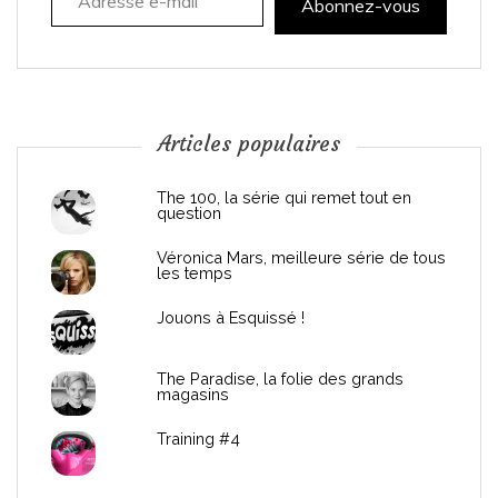
t
Abonnez-vous
i
o
n
Articles populaires
d
The 100, la série qui remet tout en
question
e
Véronica Mars, meilleure série de tous
les temps
l
Jouons à Esquissé !
’
The Paradise, la folie des grands
a
magasins
r
Training #4