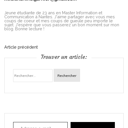
Jeune étudiante de 23 ans en Master Information et
Communication à Nantes. J'aime partager avec vous mes
coups de coeur et mes coups de gueule peu importe le
sujet. J'espère que vous passerez un bon moment sur mon
blog. Bonne lecture !
N
Article précédent
Trouver un article:
a
Rechercher :
v
i
g
a
Adresse e-mail