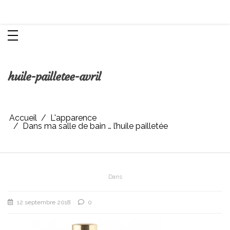
Aller
Chroniques d'une femme
au
contenu
huile-pailletee-avril
Accueil
L'apparence
Dans ma salle de bain … l’huile pailletée
Dans
12 septembre 2018
0