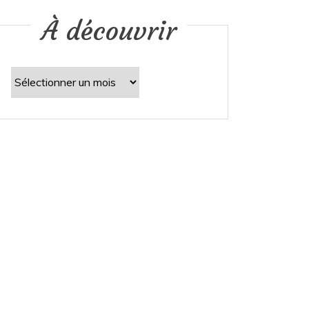
À découvrir
À
découvrir