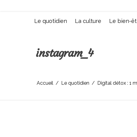
Aller
au
contenu
Le quotidien
La culture
Le bien-êt
instagram_4
Accueil
Le quotidien
Digital détox : 1