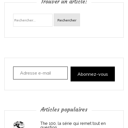
Trouver un article:
a
Rechercher :
v
i
g
a
Adresse e-mail
t
Abonnez-vous
i
o
n
Articles populaires
d
The 100, la série qui remet tout en
question