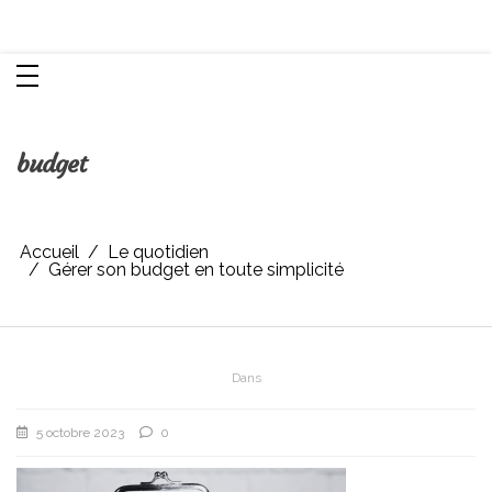
Aller
Chroniques d'une femme
au
contenu
budget
Accueil
Le quotidien
Gérer son budget en toute simplicité
Dans
5 octobre 2023
0