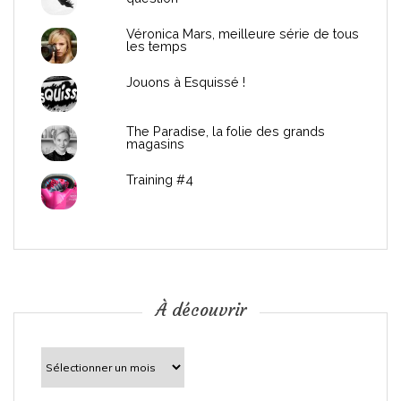
e
Véronica Mars, meilleure série de tous
les temps
l
Jouons à Esquissé !
’
The Paradise, la folie des grands
a
magasins
r
Training #4
t
i
c
À découvrir
l
À
découvrir
e