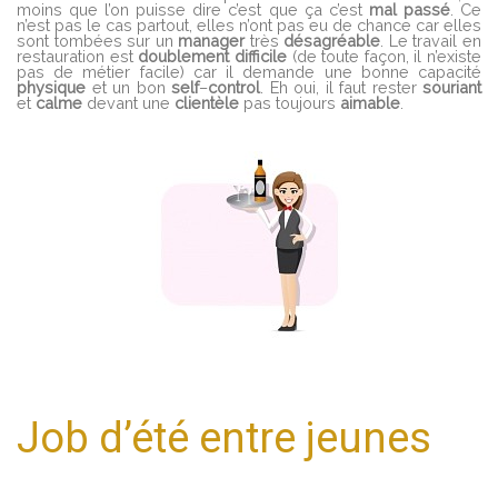
moins que l’on puisse dire c’est que ça c’est
mal
passé
. Ce
n’est pas le cas partout, elles n’ont pas eu de chance car elles
sont tombées sur un
manager
très
désagréable
. Le travail en
restauration est
doublement
difficile
(de toute façon, il n’existe
pas de métier facile) car il demande une bonne capacité
physique
et un bon
self
–
control
. Eh oui, il faut rester
souriant
et
calme
devant une
clientèle
pas toujours
aimable
.
Job d’été entre jeunes