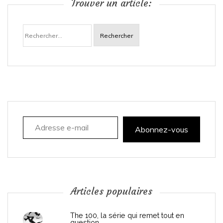
Trouver un article:
a
Rechercher :
v
i
g
a
Adresse e-mail
t
Abonnez-vous
i
o
n
Articles populaires
d
The 100, la série qui remet tout en
question