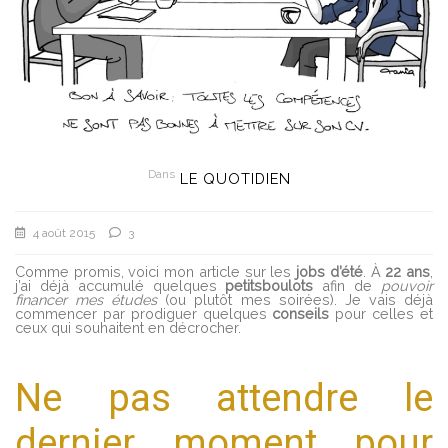
Dans
LE QUOTIDIEN
4 août 2015
3
Comme promis, voici mon article sur les
jobs d’été
. À
22 ans
,
j’ai déjà accumulé quelques
petits
boulots
afin de
pouvoir
financer mes études
(ou plutôt mes soirées). Je vais déjà
commencer par prodiguer quelques
conseils
pour celles et
ceux qui souhaitent en décrocher.
Ne pas attendre le
dernier moment pour