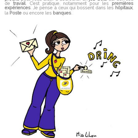
de
travail
. C’est pratique, notamment pour les
premières
expériences
. Je pense à ceux qui bossent dans les
hôpitaux
,
la
Poste
ou encore les
banques
.