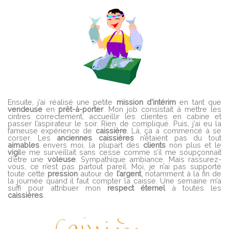
Ensuite, j’ai réalisé une petite
mission
d’intérim
en tant que
vendeuse
en
prêt
-à-porter
. Mon job consistait à mettre les
cintres correctement, accueillir les clientes en cabine et
passer l’aspirateur le soir. Rien de compliqué. Puis, j’ai eu la
fameuse expérience de
caissière
. Là, ça a commencé à se
corser. Les
anciennes
caissières
n’étaient pas du tout
aimables
envers moi, la plupart des
clients
non plus et le
vigi
le me surveillait sans cesse comme s’il me soupçonnait
d’être une
voleuse
. Sympathique ambiance. Mais rassurez-
vous, ce n’est pas partout pareil. Moi, je n’ai pas supporté
toute cette
pression
autour de
l’argent
, notamment à la fin de
la journée quand il faut compter la caisse. Une semaine m’a
suffi pour attribuer mon
respect
éternel
à toutes les
caissières
.