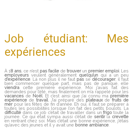
Job étudiant: Mes
expériences
À 1
8 ans
, ce n’est
pas facile
de
trouver
un
premier
emploi
. Les
employeurs
veulent généralement
quelqu’un
qui a un peu
d’expérience
. Là non plus il ne faut
pas
se
décourager
, il faut
bien commencer quelque part, mais pas de panique, elle
viendra
cette première expérience. Moi j’avais fait des
demandes pour l’été, mais finalement on m’a rappelé pour les
vacances
de
Noël
. Et c’est ainsi que j’ai connu ma
première
expérience
de
travail
. J’ai préparé des
plateaux
de
fruits de
mer
pour les fêtes de fin d’année. Eh oui, il faut se préparer à
toutes les possibilités lorsque l’on fait des petits boulots. La
difficulté
dans ce job c’était de travailler dans un
frigo
toute la
journée. Ce qui était sympa aussi c’était de
sentir
la
crevette
en rentrant chez soi. Mais c’était une bonne expérience, j’étais
qu’avec des jeunes et il y avait une
bonne
ambiance
.