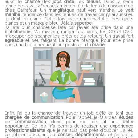
aussi le
charme
des
jobs
d’été
, les
tenues
. Dans la série
tenue de travail affreuse, arrive en tête la tenu de
caissière
de
chez Carrefour. Un
mangifaïque
haut vert menthe. Le
vert
menthe
, tendance dans les tenues de travail car j’y ai aussi eu
le droit en usine. Cette fois avec une charlotte, des gants
blancs et un masque bleu. J’étais
superbe
.
J’ai été plus chanceuse l’été car j’avais été prise dans une
bibliothèque
. Ma mission, ranger les livres, les CD et DVD,
m’occuper de scanner les prêts et les retours. Un travail fort
agréable
et peu fatigant. La bonne planque. Pour être prise
dans une bibliothèque, il faut postuler à la
mairie
.
Enfin, j’ai eu la
chance
de trouver un job d’été en tant que
chargée
de
communication
. Pour rappel, je fais des
études
de
communication
, donc pour moi ce fut une
belle
opportunité
. Ce job m’a permis de réaliser une
expérience
professionnalisante
que je ne suis pas près d’oublier. J’ai eu
ce job en postulant au
conseil départemental
et j’ai de la