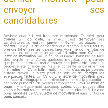
envoyer ses
candidatures
Devinez quoi ? Il est trop tard maintenant. En effet, pour
trouver
un
job d’été
, le mieux c’est
d’envoyer
ses
candidatures
au mois de
janvier
et
février
. Les
places
sont
chères
, il y a plus de demandes que d’offres, alors il faut s’y
prendre
tôt
et faire les choses bien. Pour me donner plus de
chances de décrocher un job, j’ai fait
relire
mon
CV
et ma
lettre de motivation
par un adulte qui avait l’habitude de faire
des recrutements. Après quelques modifications, il s’avère
que je n’ai pas eu de mal à trouver des jobs d’été. Après j’ai
peut-être été chanceuse. Mais je conseille sincèrement de
faire
relire
les CV et lettre motivation par
d’autres
personnes
,
histoire d’avoir un
autre
point
de
vu
e et de
corriger
les
éventuelles
fautes
. Un
CV
ou une
lettre de motivation
avec
une
faute
d’orthographe
sera directement mis à la
poubelle
. Il
est donc primordial de vérifier l’orthographe ! Pour la
mise
en
page
il y a également quelques
codes
, vous pouvez aller
voir sur
internet
(qu’est-ce qu’on ferait sans internet ?) il y a de
bons
modèles
de
CV
et
lettre de motivation
et aussi un tas de
bons
conseils
.