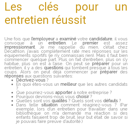
Les clés pour un
entretien réussit
Une fois que
l’employeur
a
examiné
votre
candidature
, il vous
convoque à un
entretien
. Le
premier
est assez
impressionnant
. Je me rappelle du mien, c’était chez
Décathlon, j’avais complètement raté mes réponses sur les
équipements sportifs (je n’y connaissais rien). Mais il faut bien
commencer quelque part. Plus on fait d’entretien, plus on s’y
habitue, plus on est à l’aise. On peut se
préparer
pour un
entretien, il y a des
questions
qui tombent presque à tous les
coups. Alors on peut déjà commencer par
préparer
des
réponses
aux questions suivantes:
Décrivez-vous
?
En quoi êtes-vous un
meilleur
que les autres candidats
?
Que pourriez-vous
apporter
à notre entreprise ?
Pourquoi devrions-nous vous
choisir
?
Quelles sont vos
qualités
? Quels sont vos
défauts
?
Dans telle
situation
comment réagiriez-vous ? (Par
exemple, lors d’un entretien pour travailler dans une
bibliothèque on m’a demandé ma réaction si des
enfants faisaient trop de bruit, leur but était de savoir si
je pouvais faire preuve d’autorité.)