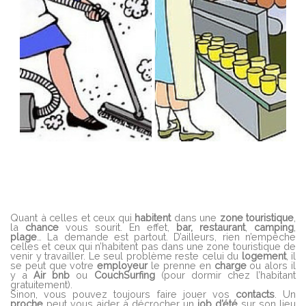
Quant à celles et ceux qui
habitent
dans une
zone
touristique
,
la
chance
vous sourit. En effet,
bar,
restaurant
,
camping
,
plage
… La demande est partout. D’ailleurs, rien n’empêche
celles et ceux qui n’habitent pas dans une zone touristique de
venir y travailler. Le seul problème reste celui du
logement
, il
se peut que votre
employeur
le prenne en
charge
ou alors il
y a
Air bnb
ou
CouchSurfing
(pour dormir chez l’habitant
gratuitement).
Sinon, vous pouvez toujours faire jouer vos
contacts
. Un
proche
peut vous aider à décrocher un
job
d’été
sur son lieu