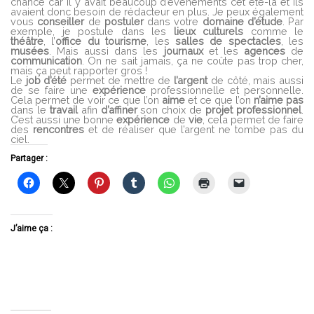
chance car il y avait beaucoup d’évènements cet été-là et ils
avaient donc besoin de rédacteur en plus. Je peux également
vous
conseiller
de
postuler
dans votre
domaine
d’étude
. Par
exemple, je postule dans les
lieux culturels
comme le
théâtre
, l’
office du tourisme
, les
salles de spectacles
, les
musées
. Mais aussi dans les
journaux
et les
agences
de
communication
. On ne sait jamais, ça ne coûte pas trop cher,
mais ça peut rapporter gros !
Le
job d’été
permet de mettre de
l’argent
de côté, mais aussi
de se faire une
expérience
professionnelle et personnelle.
Cela permet de voir ce que l’on
aime
et ce que l’on
n’aime pas
dans le
travail
afin
d’affiner
son choix de
projet professionnel
.
C’est aussi une bonne
expérience
de
vie
, cela permet de faire
des
rencontres
et de réaliser que l’argent ne tombe pas du
ciel.
Partager :
J’aime ça :