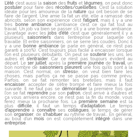
L’été
c’est aussi la
saison
des
fruits
et
légumes
, on peut donc
postuler
pour faire des
récoltes/cueillettes
. C’est la solution
idéale pour les amoureux de la
nature
qui ont besoin de se
faire de l’argent. Une amie l’a fait un été, elle a ramassé des
abricots, selon son expérience c’est
fatigant
, mais il y a une
très
bonne
ambiance
. L’ambiance c’est ce qui fait tout au
travail. Un job va bien se passer s’il y a une bonne ambiance.
L’avantage avec les
jobs d’été
c’est que généralement il y a
plusieurs
saisonniers
dans l’entreprise pour laquelle on
travaille. Et entre saisonniers, on se serre les coudes. Donc il
y a une
bonne ambiance
(je parle en général, ce n’est pas
garanti à 100%). C’est toujours plus facile à encaisser lorsque
l’on est plusieurs débutants. On peut se
soutenir
les uns, les
autres et
s’entraider
. Car ce n’est pas toujours évident au
départ. Le
1er juillet
, après la
première journée
de
travail
, un
bon nombre de
saisonniers
pleurent
une fois qu’ils sont à la
maison. C’est normal, on
stress
e, on veut bien faire les
choses, mais parfois ça ne se passe pas comme prévu.
Parfois, on se fait remonter les bretelles, mais il faut
encaisser
, accepter de s’être trompé et faire mieux la fois
suivante. Il ne faut pas se
démoraliser
la première fois que
l’on se fait
reprendre
par son
patron
, c’est arrivé à d’autres et
ça vous arrivera encore, ce n’est pas la fin du monde, vous
ferez mieux la prochaine fois. La
première semaine
est la
plus
difficile
, il faut un temps
d’adaptation
. Le temps
d’apprendre
à
connaître
ses
collègues
, le temps de gérer
son
organiser
, de
s’habituer
au rythme de travail… En général,
au bout d’un
mois
on est complètement
intégré
dans une
entreprise
.