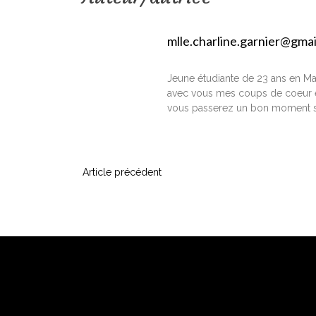
mlle.charline.garnier@gma
Jeune étudiante de 23 ans en Ma
avec vous mes coups de coeur e
vous passerez un bon moment s
N
Article précédent
a
v
i
g