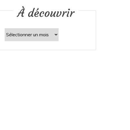
À découvrir
À
découvrir