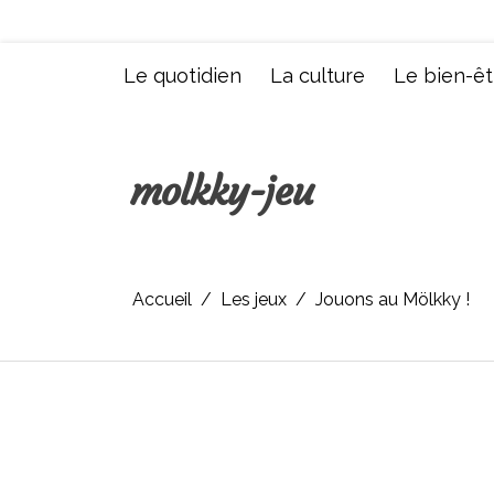
Aller
au
contenu
Le quotidien
La culture
Le bien-êt
molkky-jeu
Accueil
Les jeux
Jouons au Mölkky !