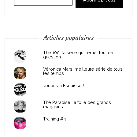
i
o
n
Articles populaires
d
The 100, la série qui remet tout en
question
e
Véronica Mars, meilleure série de tous
les temps
l
Jouons à Esquissé !
’
The Paradise, la folie des grands
a
magasins
r
Training #4
t