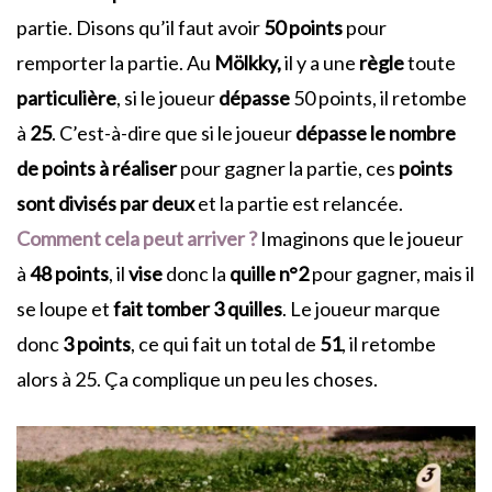
partie. Disons qu’il faut avoir
50 points
pour
remporter la partie. Au
Mölkky,
il y a une
règle
toute
particulière
, si le joueur
dépasse
50 points, il retombe
à
25
. C’est-à-dire que si le joueur
dépasse le nombre
de points à réaliser
pour gagner la partie, ces
points
sont divisés par deux
et la partie est relancée.
Comment cela peut arriver ?
Imaginons que le joueur
à
48 points
, il
vise
donc la
quille n°2
pour gagner, mais il
se loupe et
fait tomber 3 quilles
. Le joueur marque
donc
3 points
, ce qui fait un total de
51
, il retombe
alors à 25. Ça complique un peu les choses.