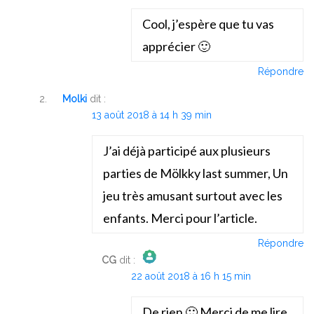
Anti-Spam by CleanTalk
Cool, j’espère que tu vas
apprécier 🙂
Répondre
Molki
dit :
13 août 2018 à 14 h 39 min
J’ai déjà participé aux plusieurs
parties de Mölkky last summer, Un
jeu très amusant surtout avec les
enfants. Merci pour l’article.
Répondre
CG
dit :
22 août 2018 à 16 h 15 min
The Real Person Badge!
Anti-Spam by CleanTalk
De rien 🙂 Merci de me lire