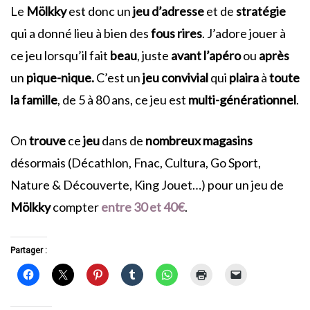
Le
Mölkky
est donc un
jeu d’adresse
et de
stratégie
qui a donné lieu à bien des
fous rires
. J’adore jouer à
ce jeu lorsqu’il fait
beau
, juste
avant
l’apéro
ou
après
un
pique-nique.
C’est un
jeu
convivial
qui
plaira
à
toute
la famille
, de 5 à 80 ans, ce jeu est
multi-générationnel
.
On
trouve
ce
jeu
dans de
nombreux magasins
désormais (Décathlon, Fnac, Cultura, Go Sport,
Nature & Découverte, King Jouet…) pour un jeu de
Mölkky
compter
entre 30 et 40€
.
Partager :