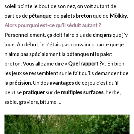
soleil pointe le bout de son nez, on voit autant de
parties de
pétanque
, de
palets breton
que de
Mölkky
.
Alors pourquoi est-ce qu’il séduit autant ?
Personnellement, ça doit faire plus de
cinq ans
que j’y
joue. Au début, je n’étais pas convaincu parce que je
n’aime pas spécialement la pétanque ni le palet
breton. Vous allez me dire «
Quel rapport ?
« . Eh bien,
les jeux se ressemblent sur le fait qu’ils demandent de
la
précision
. Un des
avantages
de ce jeu c’est qu’il
peut se
pratiquer
sur de
multiples
surfaces
, herbe,
sable, graviers, bitume …