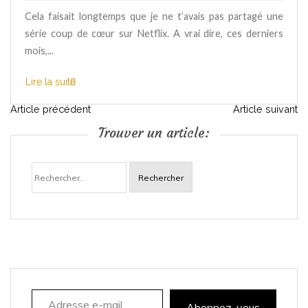
Cela faisait longtemps que je ne t’avais pas partagé une
série coup de cœur sur Netflix. A vrai dire, ces derniers
mois,...
Lire la suite
N
Article précédent
Article suivant
Trouver un article:
a
Rechercher :
v
i
g
a
Adresse e-mail
t
Abonnez-vous