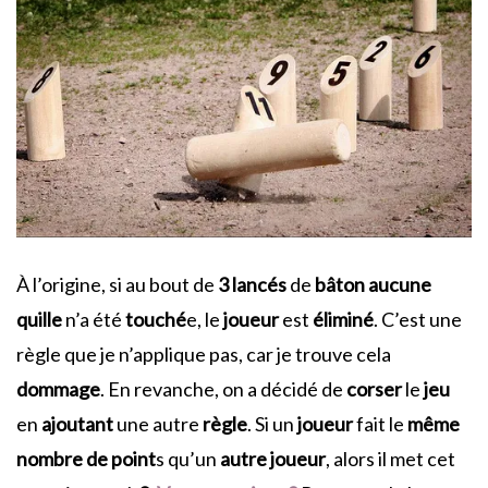
À l’origine, si au bout de
3 lancés
de
bâton
aucune
quille
n’a été
touché
e, le
joueur
est
éliminé
. C’est une
règle que je n’applique pas, car je trouve cela
dommage
. En revanche, on a décidé de
corser
le
jeu
en
ajoutant
une autre
règle
. Si un
joueur
fait le
même
nombre de point
s qu’un
autre joueur
, alors il met cet