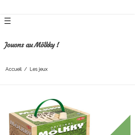
Aller
Chroniques d'une femme
au
contenu
Jouons au Mölkky !
Accueil
Les jeux