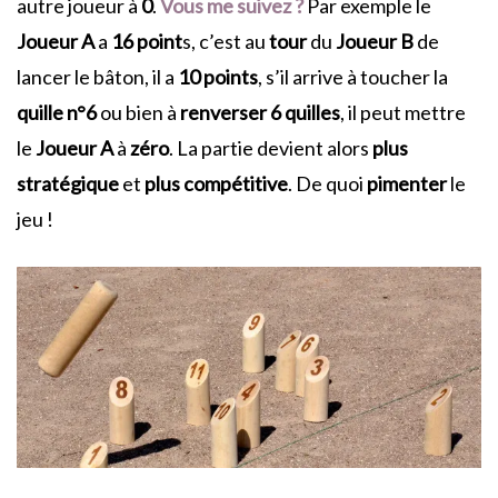
autre joueur à
0
.
Vous me suivez ?
Par exemple le
Joueur A
a
16 point
s, c’est au
tour
du
Joueur B
de
lancer le bâton, il a
10 points
, s’il arrive à toucher la
quille n°6
ou bien à
renverser 6 quilles
, il peut mettre
le
Joueur A
à
zéro
. La partie devient alors
plus
stratégique
et
plus compétitive
. De quoi
pimenter
le
jeu !