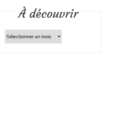
À découvrir
À
découvrir