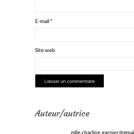
E-mail
*
Site web
Auteur/autrice
mlle.charline.garnier@gma