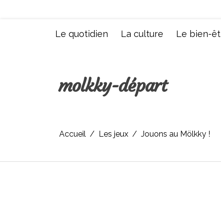
Aller
au
contenu
Le quotidien
La culture
Le bien-êt
molkky-départ
Accueil
Les jeux
Jouons au Mölkky !