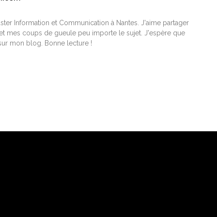
ster Information et Communication à Nantes. J'aime partager
t mes coups de gueule peu importe le sujet. J'espère que
ur mon blog. Bonne lecture !