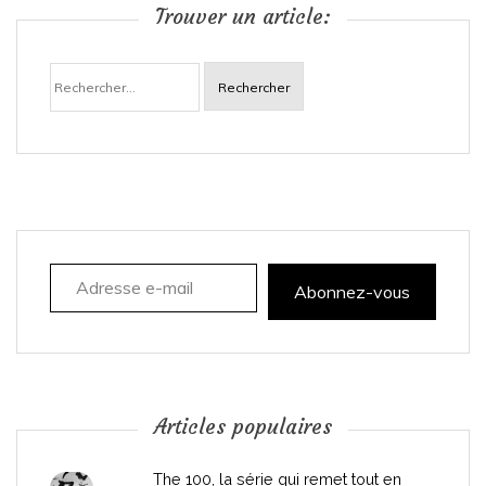
Trouver un article:
a
Rechercher :
v
i
g
a
Adresse e-mail
t
Abonnez-vous
i
o
n
Articles populaires
d
The 100, la série qui remet tout en