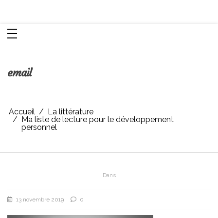
Aller
Chroniques d'une femme
au
contenu
email
Accueil
La littérature
Ma liste de lecture pour le développement
personnel
Dans
13 novembre 2019
0