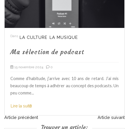
Dans
LA CULTURE
LA MUSIQUE
Ma sélection de podcast
15 novembre 2024
0
Comme d’habitude, j’arrive avec 10 ans de retard. J’ai mis
beaucoup de temps à adhérer au concept des podcasts. Un
peu comme...
Lire la suite
N
Article précédent
Article suivant
Trouver un article: