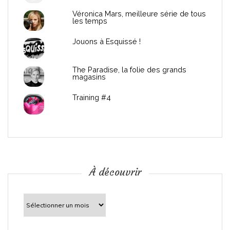
e
Véronica Mars, meilleure série de tous
les temps
l
Jouons à Esquissé !
’
The Paradise, la folie des grands
a
magasins
r
Training #4
t
i
c
À découvrir
l
À
découvrir
e