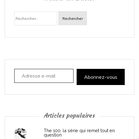
a
Rechercher :
v
i
g
a
Adresse e-mail
t
Abonnez-vous
i
o
n
Articles populaires
d
The 100, la série qui remet tout en
question