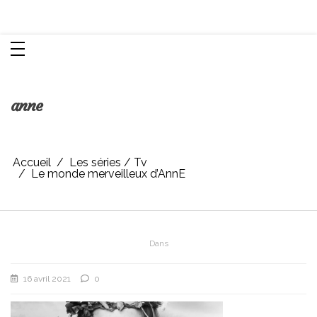
Aller
Chroniques d'une femme
au
contenu
anne
Accueil
Les séries / Tv
Le monde merveilleux d’AnnE
Dans
16 avril 2021
0