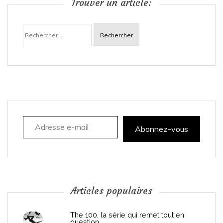
Trouver un article:
a
Rechercher :
v
i
g
a
Adresse e-mail
t
Abonnez-vous
i
o
n
Articles populaires
d
The 100, la série qui remet tout en
question