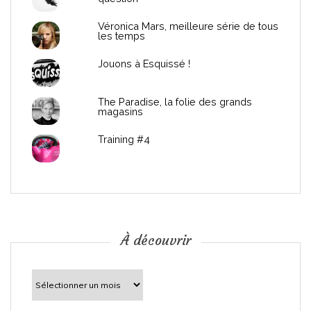
e
Véronica Mars, meilleure série de tous
les temps
l
Jouons à Esquissé !
’
The Paradise, la folie des grands
a
magasins
r
Training #4
t
i
c
À découvrir
l
À
découvrir
e