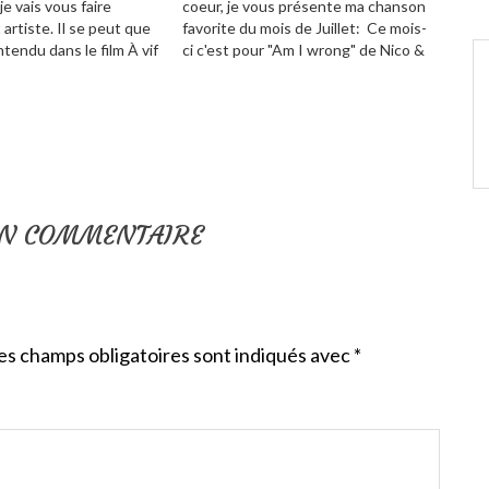
je vais vous faire
coeur, je vous présente ma chanson
 artiste. Il se peut que
favorite du mois de Juillet: Ce mois-
ntendu dans le film À vif
ci c'est pour "Am I wrong" de Nico &
novembre 2015 avec
Vinz que je craque ! On a tous en
er, Omar Sy et Sienna
tête un morceau que l'on arrive pas
à…
UN COMMENTAIRE
es champs obligatoires sont indiqués avec
*