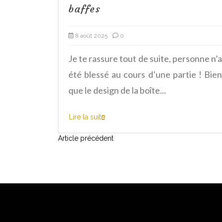
baffes
8 août 2025
0
dais à la
re de la
Je te rassure tout de suite, personne n’a
des...
été blessé au cours d’une partie ! Bien
que le design de la boîte...
Lire la suite
N
Article précédent
a
v
i