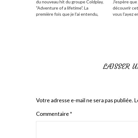
du nouveau hit du groupe Coldplay,
J'espère que 
"Adventure of a lifetime". La
découvrir cet
première fois que je l'ai entendu,
vous l'ayez e
c'était lors des NRJ Music Awards.
! sorti le 4 
Je ne suis pas fan de cette émission,
Bradley Coop
mais je sais qu'elle est très…
Miller.…
LAISSER 
Votre adresse e-mail ne sera pas publiée.
L
Commentaire
*