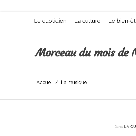
Aller
au
contenu
Le quotidien
La culture
Le bien-êt
Morceau du mois de 
Accueil
La musique
Dans
LA C