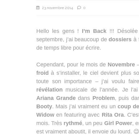
23 novembre 2014
0
Hello les gens !
I’m Back
!!! Désolée
septembre, j’ai beaucoup de
dossiers
à 
de temps libre pour écrire.
Cependant, pour le mois de
Novembre
–
froid
à s’installer, le ciel devient plus
toute son importance – j’ai voulu fai
révélation
musicale de l’année. Je l’a
Ariana Grande
dans
Problem
, puis da
Booty
. Mais j’ai vraiment eu un
coup de
Widow
en featuring avec
Rita Ora
. C’e
mois. Très
rythmé
, un peu
Girl Power
, 
est vraiment aboutit, il envoie du lourd. 