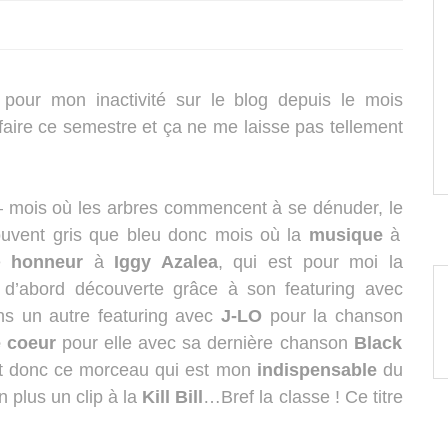
 pour mon inactivité sur le blog depuis le mois
faire ce semestre et ça ne me laisse pas tellement
 mois où les arbres commencent à se dénuder, le
 souvent gris que bleu donc mois où la
musique
à
re
honneur
à
Iggy Azalea
, qui est pour moi la
i d’abord découverte grâce à son featuring avec
ns un autre featuring avec
J-LO
pour la chanson
 coeur
pour elle avec sa dernière chanson
Black
st donc ce morceau qui est mon
indispensable
du
en plus un clip à la
Kill Bill
…Bref la classe ! Ce titre
