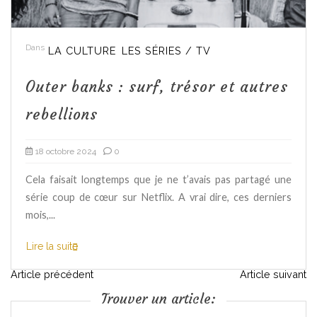
Dans
LA CULTURE
LES SÉRIES / TV
Outer banks : surf, trésor et autres
rebellions
18 octobre 2024
0
Cela faisait longtemps que je ne t’avais pas partagé une
série coup de cœur sur Netflix. A vrai dire, ces derniers
mois,...
Lire la suite
N
Article précédent
Article suivant
Trouver un article:
a