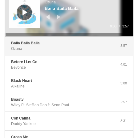
Ozuna
Baila Baila Baila
0:00
/
3:57
Baila Baila Baila
3:57
Ozuna
Before I Let Go
4:01
Beyoncé
Black Heart
3:00
Alkaline
Boasty
2:57
Wiley Ft. Stefflon Don ft. Sean Paul
Con Calma
3:31
Daddy Yankee
Cross Me