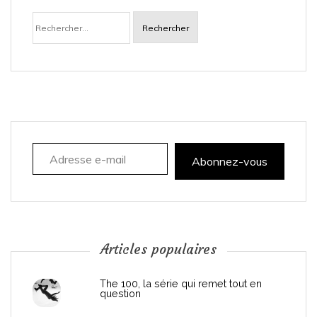
Rechercher :
v
i
g
a
Adresse e-mail
t
Abonnez-vous
i
o
n
Articles populaires
d
The 100, la série qui remet tout en
question