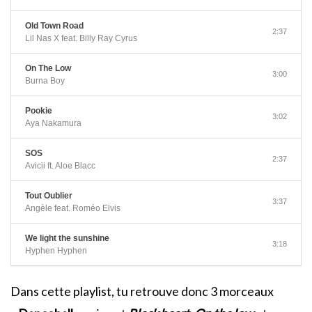
Old Town Road
2:37
Lil Nas X feat. Billy Ray Cyrus
On The Low
3:00
Burna Boy
Pookie
3:02
Aya Nakamura
SOS
2:37
Avicii ft. Aloe Blacc
Tout Oublier
3:37
Angèle feat. Roméo Elvis
We light the sunshine
3:18
Hyphen Hyphen
Dans cette playlist, tu retrouve donc 3 morceaux