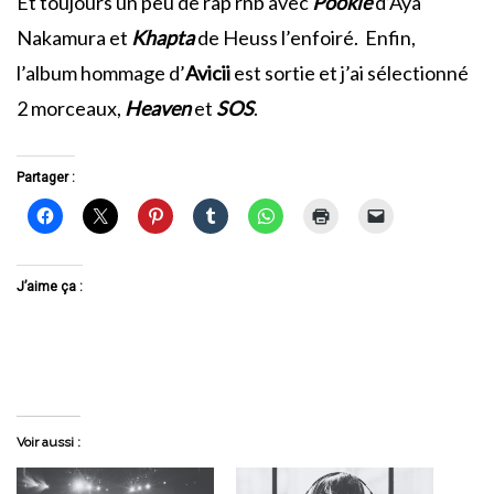
Et toujours un peu de rap rnb avec
Pookie
d’Aya
Nakamura et
Khapta
de Heuss l’enfoiré. Enfin,
l’album hommage d’
Avicii
est sortie et j’ai sélectionné
2 morceaux,
Heaven
et
SOS
.
Partager :
J’aime ça :
Voir aussi :