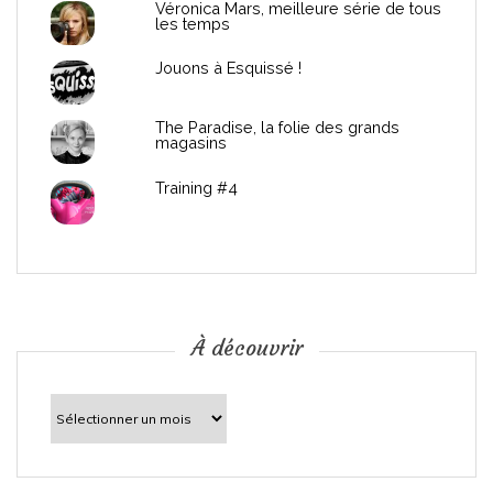
e
Véronica Mars, meilleure série de tous
les temps
l
Jouons à Esquissé !
’
The Paradise, la folie des grands
a
magasins
r
Training #4
t
i
c
À découvrir
l
À
découvrir
e