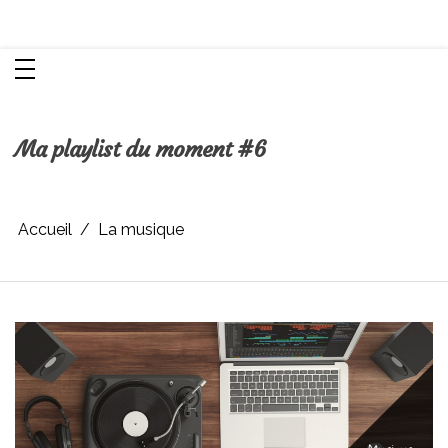
Aller
Chroniques d'une femme
au
contenu
Ma playlist du moment #6
Accueil
La musique