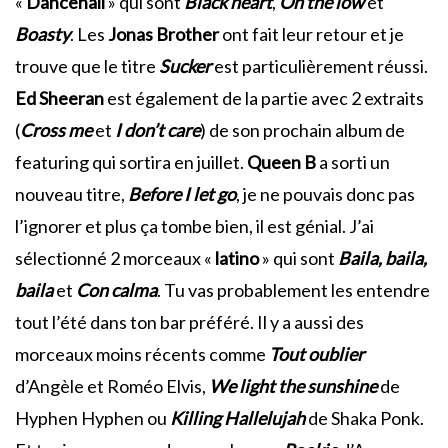
«
Dancehall
» qui sont
Black heart
,
On the low
et
Boasty
. Les
Jonas Brother
ont fait leur retour et je
trouve que le titre
Sucker
est particulièrement réussi.
Ed Sheeran
est également de la partie avec 2 extraits
(
Cross me
et
I don’t care
) de son prochain album de
featuring qui sortira en juillet.
Queen B
a sorti un
nouveau titre,
Before I let go
, je ne pouvais donc pas
l’ignorer et plus ça tombe bien, il est génial. J’ai
sélectionné 2 morceaux «
latino
» qui sont
Baila, baila,
baila
et
Con calma
. Tu vas probablement les entendre
tout l’été dans ton bar préféré. Il y a aussi des
morceaux moins récents comme
T
out oublier
d’Angèle et Roméo Elvis,
We light the sunshine
de
Hyphen Hyphen ou
Killing Hallelujah
de Shaka Ponk.