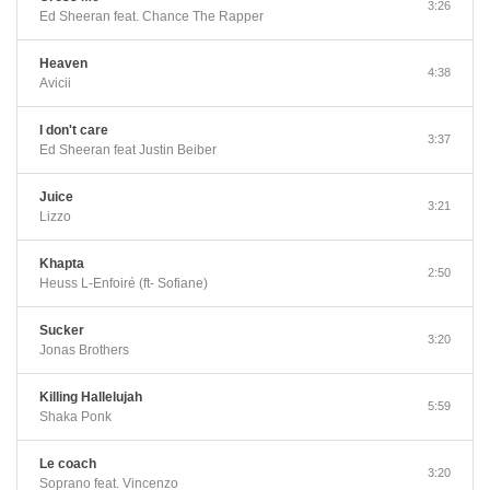
3:26
Ed Sheeran feat. Chance The Rapper
Heaven
4:38
Avicii
I don't care
3:37
Ed Sheeran feat Justin Beiber
Juice
3:21
Lizzo
Khapta
2:50
Heuss L-Enfoiré (ft- Sofiane)
Sucker
3:20
Jonas Brothers
Killing Hallelujah
5:59
Shaka Ponk
Le coach
3:20
Soprano feat. Vincenzo