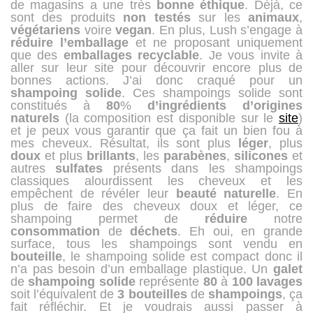
de magasins a une très
bonne
éthique
. Déjà, ce
sont des produits
non
testés
sur les
animaux
,
végétariens
voire
vegan
. En plus, Lush s’engage à
réduire
l’emballage
et ne proposant uniquement
que des
emballages
recyclable
. Je vous invite à
aller sur leur site pour découvrir encore plus de
bonnes actions. J’ai donc craqué pour un
shampoing
solide
. Ces shampoings solide sont
constitués à
80
%
d’ingrédients
d’origines
naturels
(la composition est disponible sur le
site
)
et je peux vous garantir que ça fait un bien fou à
mes cheveux. Résultat, ils sont plus
léger
, plus
doux
et plus
brillants
, les
parabènes
,
silicones
et
autres
sulfates
présents dans les shampoings
classiques alourdissent les cheveux et les
empêchent de révéler leur
beauté
naturelle
. En
plus de faire des cheveux doux et léger, ce
shampoing permet de
réduire
notre
consommation
de
déchets
. Eh oui, en grande
surface, tous les shampoings sont vendu en
bouteille
, le shampoing solide est compact donc il
n’a pas besoin d’un emballage plastique. Un
galet
de
shampoing
solide
représente
80
à
100
lavages
soit l’équivalent de
3
bouteilles
de
shampoings
, ça
fait réfléchir. Et je voudrais aussi passer à