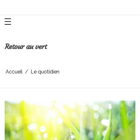
Aller
Chroniques d'une femme
au
contenu
Retour au vert
Accueil
Le quotidien