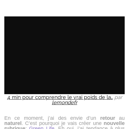
4 min pour comprendre le vrai poids de la…
par
lemondefr
En ce moment, j’ai des envie d’un
retour
au
naturel
. C’est pourquoi je vais créer une
nouvelle
rubrique
:
Green Life
. Eh oui, j’ai tendance à plus