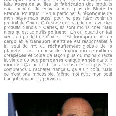
faire
attention
au
lieu
de
fabrication
des produits
que j’achète. Je veux acheter plus de
Made
in
France
. Pourquoi ? Pour participer à
l’économie
de
mon
pays
mais aussi pour ne pas faire venir un
produit de Chine. Qu’est-ce qu’il y a de mal avec les
produits chinois ? Certes, ils sont moins cher mais
alors qu’est ce qu’ils
polluent
! Eh oui quand on fait
venir un produit de Chine, il est
transporté
par un
cargo
et le
transport
maritime
est responsable à
lui seul de
4
% du
réchauffement
globale de la
planète
. Il est la cause de
l’extinction
de
milliers
d’espèces
et coûte de façon plus ou moins directe
la
vie
de
60 000 personnes
chaque
année
dans le
monde
! Ça fait froid dans le dos n’est-ce pas ? Je
comprends qu’acheter français, ça a un coût. Mais
ce n’est pas impossible. Même moi avec mon petit
budget étudiant j’y parviens.