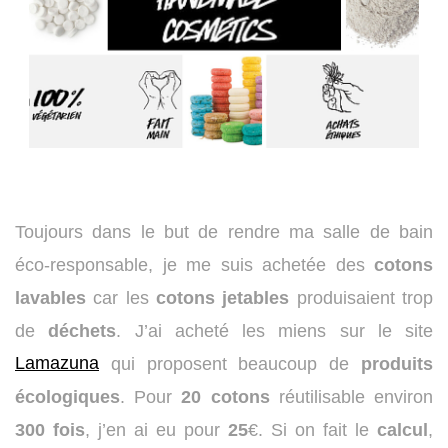
Toujours dans le but de rendre ma salle de bain
éco-responsable, je me suis achetée des
cotons
lavables
car les
cotons
jetables
produisaient trop
de
déchets
. J’ai acheté les miens sur le site
Lamazuna
qui proposent beaucoup de
produits
écologiques
. Pour
20
cotons
réutilisable environ
300 fois
, j’en ai eu pour
25
€. Si on fait le
calcul
,