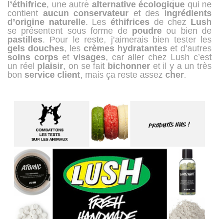
l’éthifrice
, une autre
alternative
écologique
qui ne
contient
aucun
conservateur
et des
ingrédients
d’origine
naturelle
. Les
éthifrices
de chez
Lush
se présentent sous forme de
poudre
ou bien de
pastilles
. Pour le reste, j’aimerais bien tester les
gels
douches
, les
crèmes
hydratantes
et d’autres
soins
corps
et
visages
, car aller chez Lush c’est
un réel
plaisir
, on se fait
bichonner
et il y a un très
bon
service
client
, mais ça reste assez
cher
.