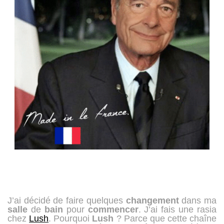
J’ai décidé de faire quelques
changement
dans ma
salle
de
bain
pour
commencer
. J’ai fais une rasia
chez
Lush
. Pourquoi
Lush
? Parce que cette chaîne