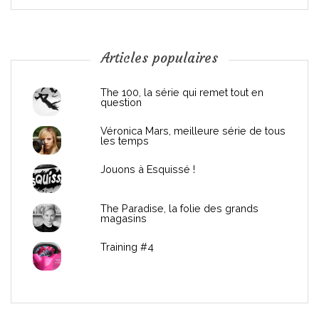
o
n
Articles populaires
d
The 100, la série qui remet tout en
question
e
Véronica Mars, meilleure série de tous
les temps
l
Jouons à Esquissé !
’
The Paradise, la folie des grands
a
magasins
r
Training #4
t
i