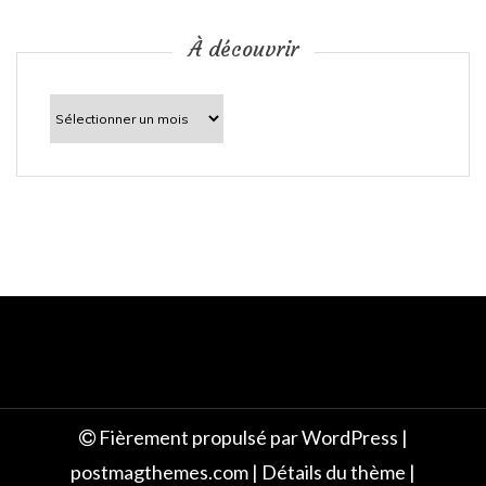
c
À découvrir
l
À
découvrir
e
Fièrement propulsé par WordPress
|
postmagthemes.com
|
Détails du thème
|