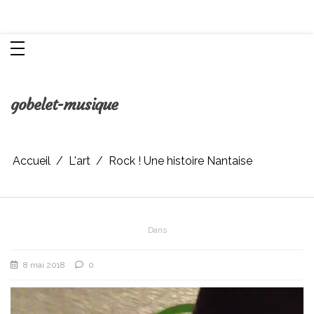
Aller
Chroniques d'une femme
au
contenu
gobelet-musique
Accueil
L'art
Rock ! Une histoire Nantaise
Dans
8 mai 2018
0
Lecteur
vidéo