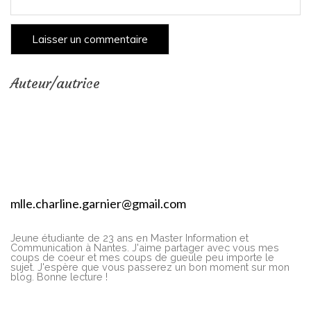
Auteur/autrice
mlle.charline.garnier@gmail.com
Jeune étudiante de 23 ans en Master Information et
Communication à Nantes. J'aime partager avec vous mes
coups de coeur et mes coups de gueule peu importe le
sujet. J'espère que vous passerez un bon moment sur mon
blog. Bonne lecture !