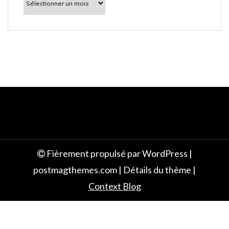
découvrir
e
Fièrement propulsé par WordPress
|
postmagthemes.com
|
Détails du thème
|
Context Blog