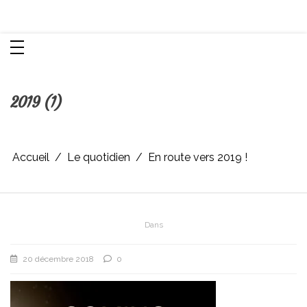
Aller
Chroniques d'une femme
au
contenu
2019 (1)
Accueil
Le quotidien
En route vers 2019 !
Dans
20 décembre 2018
0