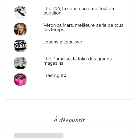
d
The 100, la série qui remet tout en
question
e
Véronica Mars, meilleure série de tous
les temps
l
Jouons à Esquissé !
’
The Paradise, la folie des grands
a
magasins
r
Training #4
t
i
c
À découvrir
l
À