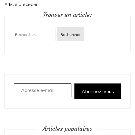
N
Article précédent
Trouver un article:
a
Rechercher :
v
i
g
a
Adresse e-mail
t
Abonnez-vous
i
o
n
Articles populaires