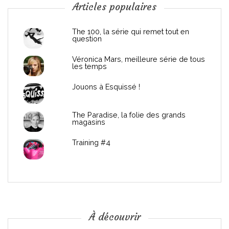
n
Articles populaires
d
The 100, la série qui remet tout en
question
e
Véronica Mars, meilleure série de tous
les temps
l
Jouons à Esquissé !
’
The Paradise, la folie des grands
a
magasins
r
Training #4
t
i
c
À découvrir