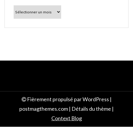
l
À
découvrir
e
Fièrement propulsé par WordPress
|
postmagthemes.com
|
Détails du thème
|
Context Blog