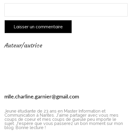
Auteur/autrice
mlle.charline.garnier@gmail.com
Jeune étudiante de 23 ans en Master Information et
Communication à Nantes. J'aime partager avec vous mes
coups de coeur et mes coups de gueule peu importe le
sujet. J'espère que vous passerez un bon moment sur mon
blog. Bonne lecture !