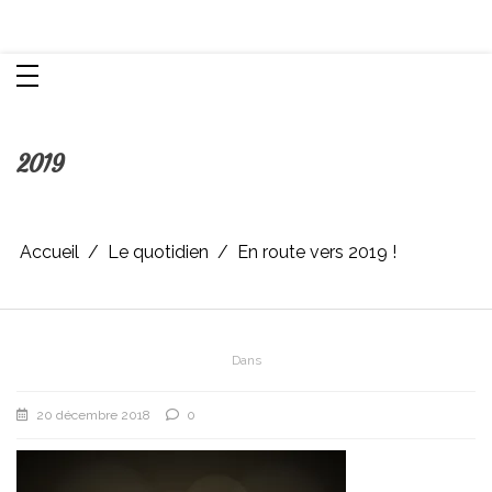
Aller
Chroniques d'une femme
au
contenu
2019
Accueil
Le quotidien
En route vers 2019 !
Dans
20 décembre 2018
0