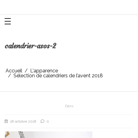
Aller
Chroniques d'une femme
au
contenu
calendrier-asos-2
Accueil
L'apparence
Sélection de calendriers de l’avent 2018
Dans
18 octobre 2018
0