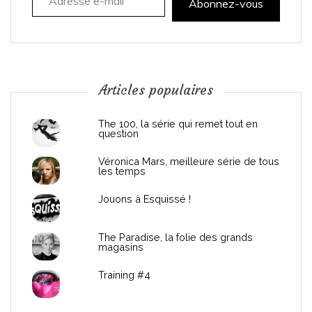
t
Abonnez-vous
i
o
n
Articles populaires
d
The 100, la série qui remet tout en
question
e
Véronica Mars, meilleure série de tous
les temps
l
Jouons à Esquissé !
’
The Paradise, la folie des grands
a
magasins
r
Training #4