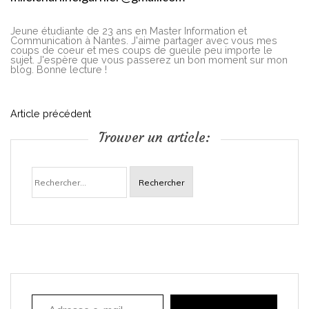
Jeune étudiante de 23 ans en Master Information et
Communication à Nantes. J'aime partager avec vous mes
coups de coeur et mes coups de gueule peu importe le
sujet. J'espère que vous passerez un bon moment sur mon
blog. Bonne lecture !
N
Article précédent
Trouver un article:
a
Rechercher :
v
i
g
a
Adresse e-mail