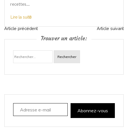
recettes....
Lire la suite
N
Article précédent
Article suivant
Trouver un article:
a
Rechercher :
v
i
g
a
Adresse e-mail
t
Abonnez-vous
i