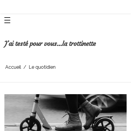
Aller
Chroniques d'une femme
au
contenu
J’ai testé pour vous…la trottinette
Accueil
Le quotidien