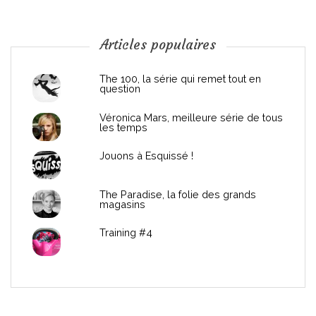
o
n
Articles populaires
d
The 100, la série qui remet tout en
question
e
Véronica Mars, meilleure série de tous
les temps
l
Jouons à Esquissé !
’
The Paradise, la folie des grands
a
magasins
r
Training #4
t
i