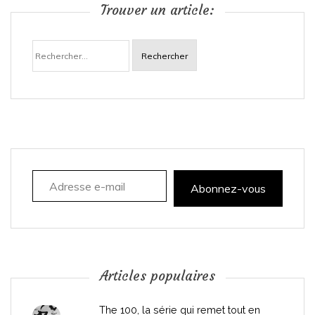
Trouver un article:
a
Rechercher :
v
i
g
a
Adresse e-mail
t
Abonnez-vous
i
o
n
Articles populaires
d
The 100, la série qui remet tout en