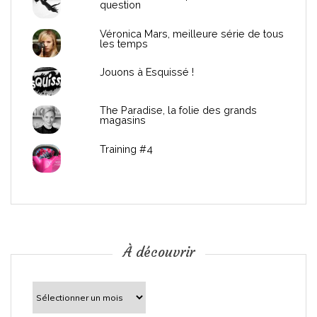
question
e
Véronica Mars, meilleure série de tous
les temps
l
Jouons à Esquissé !
’
The Paradise, la folie des grands
a
magasins
r
Training #4
t
i
c
À découvrir
l
À
découvrir
e