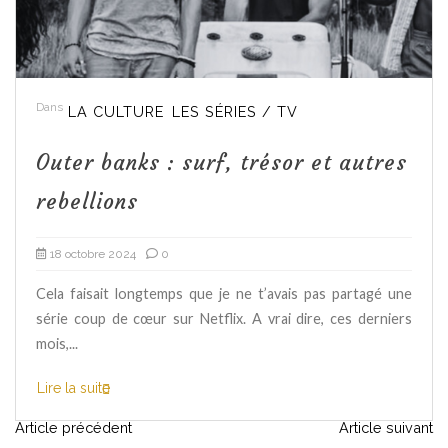
Dans
LA CULTURE
LES SÉRIES / TV
Outer banks : surf, trésor et autres
rebellions
18 octobre 2024
0
Cela faisait longtemps que je ne t’avais pas partagé une
série coup de cœur sur Netflix. A vrai dire, ces derniers
mois,...
Lire la suite
N
Article précédent
Article suivant