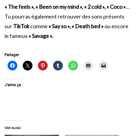
« The feels », « Been on my mind », « 2 cold », « Coco »
…
Tu pourras également retrouver des sons présents
sur
TikTok
comme
« Say so », « Death bed »
ou encore
le fameux
« Savage ».
Partager :
J’aime ça :
Voir aussi :