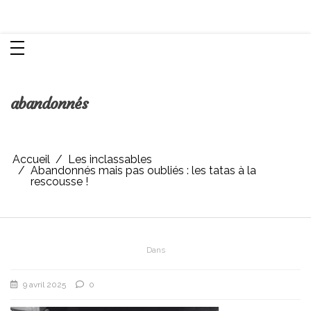
Aller
Chroniques d'une femme
au
contenu
abandonnés
Accueil
Les inclassables
Abandonnés mais pas oubliés : les tatas à la
rescousse !
Dans
9 avril 2025
0