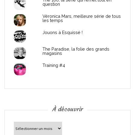
d
question
e
Véronica Mars, meilleure série de tous
les temps
l
Jouons à Esquissé !
’
The Paradise, la folie des grands
a
magasins
r
Training #4
t
i
c
À découvrir
l
À
découvrir