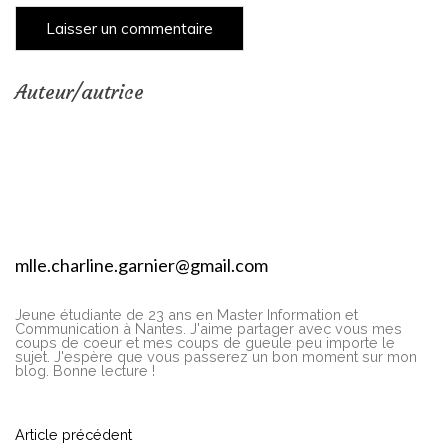
Auteur/autrice
mlle.charline.garnier@gmail.com
Jeune étudiante de 23 ans en Master Information et
Communication à Nantes. J'aime partager avec vous mes
coups de coeur et mes coups de gueule peu importe le
sujet. J'espère que vous passerez un bon moment sur mon
blog. Bonne lecture !
Article précédent