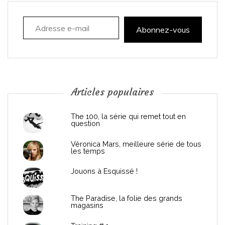
a
Adresse e-mail
t
Abonnez-vous
i
o
n
Articles populaires
d
The 100, la série qui remet tout en
question
e
Véronica Mars, meilleure série de tous
les temps
l
Jouons à Esquissé !
’
The Paradise, la folie des grands
a
magasins