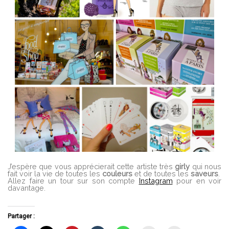
J’espère que vous apprécierait cette artiste très
girly
qui nous
fait voir la vie de toutes les
couleurs
et de toutes les
saveurs
.
Allez faire un tour sur son compte
Instagram
pour en voir
davantage.
Partager :