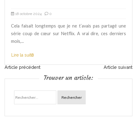
18 octobre 2024
0
Cela faisait longtemps que je ne t’avais pas partagé une
série coup de cœur sur Netflix. A vrai dire, ces derniers
mois,...
Lire la suite
N
Article précédent
Article suivant
Trouver un article:
a
Rechercher :
v
i
g