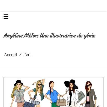
Aller
Chroniques d'une femme
au
contenu
Angéline Mélin: Une illustratrice de génie
Accueil
L'art