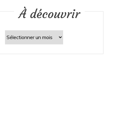
À découvrir
À
découvrir