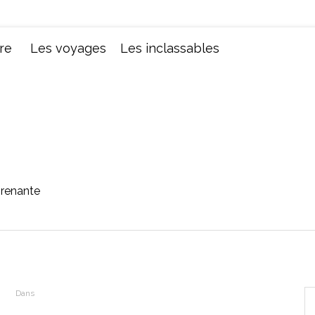
Chroniques d'une femme
re
Les voyages
Les inclassables
prenante
Dans