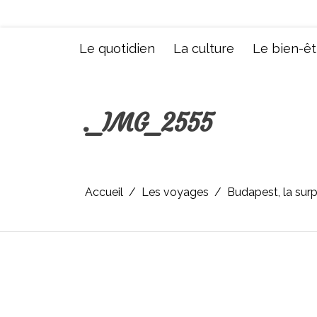
Aller
au
contenu
Le quotidien
La culture
Le bien-êt
._IMG_2555
Accueil
Les voyages
Budapest, la sur