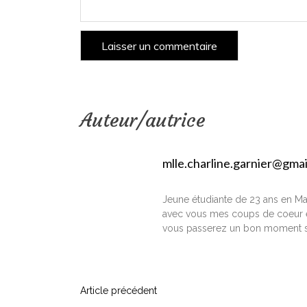
Auteur/autrice
mlle.charline.garnier@gma
Jeune étudiante de 23 ans en Ma
avec vous mes coups de coeur e
vous passerez un bon moment s
N
Article précédent