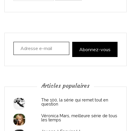
i
g
a
Adresse e-mail
t
Abonnez-vous
i
o
n
Articles populaires
d
The 100, la série qui remet tout en
question
e
Véronica Mars, meilleure série de tous
les temps
l