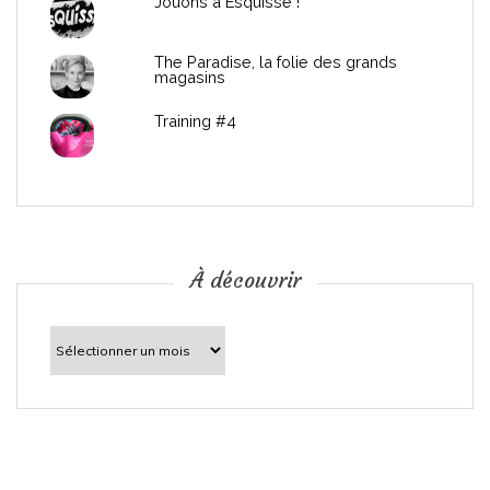
Jouons à Esquissé !
’
The Paradise, la folie des grands
a
magasins
r
Training #4
t
i
c
À découvrir
l
À
découvrir
e