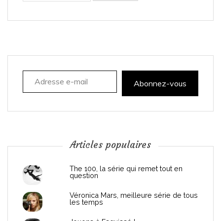
i
g
a
Adresse e-mail
t
Abonnez-vous
i
o
n
Articles populaires
d
The 100, la série qui remet tout en
question
e
Véronica Mars, meilleure série de tous
les temps
l