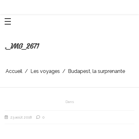
Aller
Chroniques d'une femme
au
contenu
._IMG_2671
Accueil
Les voyages
Budapest, la surprenante
Dans
23 août 2018
0