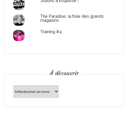
Jouons à Esquissé !
’
The Paradise, la folie des grands
a
magasins
r
Training #4
t
i
c
À découvrir
l
À
découvrir
e