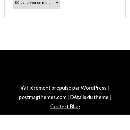
découvrir
e
Fièrement propulsé par WordPress
|
postmagthemes.com
|
Détails du thème
|
Context Blog