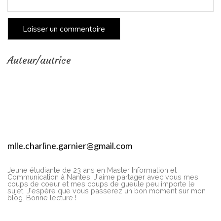
Auteur/autrice
mlle.charline.garnier@gmail.com
Jeune étudiante de 23 ans en Master Information et
Communication à Nantes. J'aime partager avec vous mes
coups de coeur et mes coups de gueule peu importe le
sujet. J'espère que vous passerez un bon moment sur mon
blog. Bonne lecture !