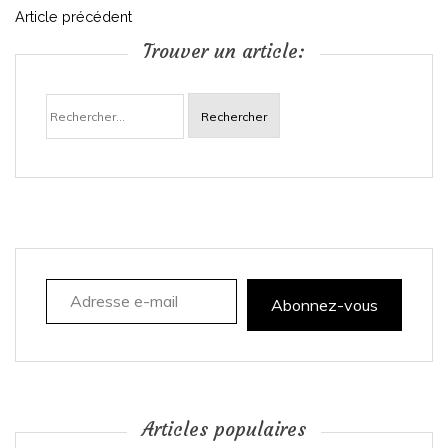
N
Article précédent
Trouver un article:
a
Rechercher :
v
i
g
a
Adresse e-mail
t
Abonnez-vous
i
o
n
Articles populaires