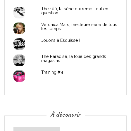
d
The 100, la série qui remet tout en
question
e
Véronica Mars, meilleure série de tous
les temps
l
Jouons à Esquissé !
’
The Paradise, la folie des grands
a
magasins
r
Training #4
t
i
c
À découvrir
l
À