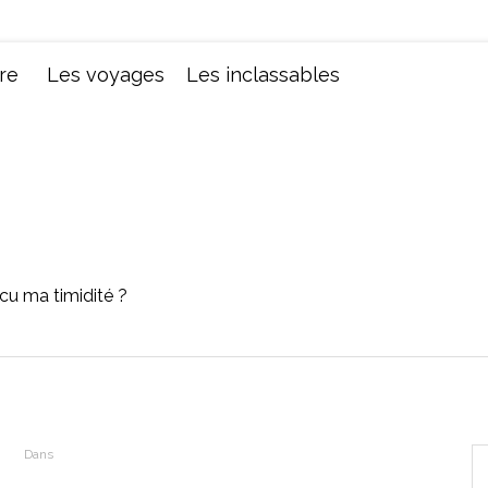
Chroniques d'une femme
re
Les voyages
Les inclassables
cu ma timidité ?
Dans