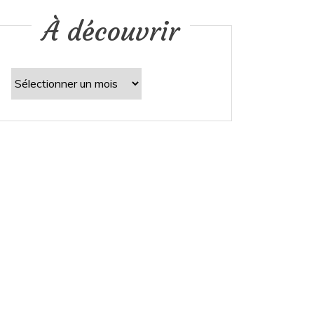
À découvrir
À
découvrir