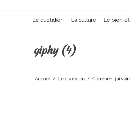
Aller
au
contenu
Le quotidien
La culture
Le bien-êt
giphy (4)
Accueil
Le quotidien
Comment j’ai vain