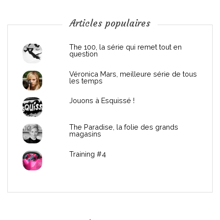
o
n
Articles populaires
d
The 100, la série qui remet tout en
question
e
Véronica Mars, meilleure série de tous
les temps
l
Jouons à Esquissé !
’
The Paradise, la folie des grands
a
magasins
r
Training #4
t
i