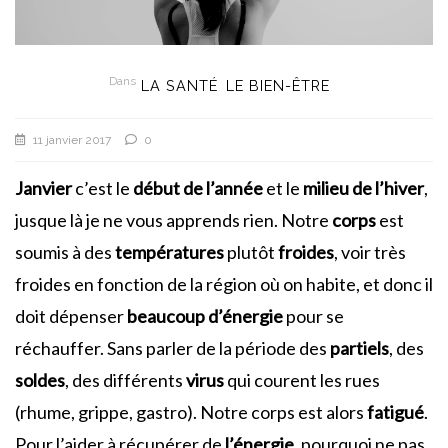
Dans
LA SANTÉ
LE BIEN-ÊTRE
11 janvier 2017
0
Janvier
c’est le
début de l’année
et le
milieu de l’hiver
,
jusque là je ne vous apprends rien. Notre
corps
est
soumis à des
températures
plutôt
froides
, voir très
froides en fonction de la région où on habite, et donc il
doit dépenser
beaucoup
d’énergie
pour se
réchauffer. Sans parler de la période des
partiels
, des
soldes
, des différents
virus
qui courent les rues
(rhume, grippe, gastro). Notre corps est alors
fatigué
.
Pour l’aider à récupérer de
l’énergie
, pourquoi ne pas