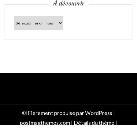
c
À découvrir
l
À
découvrir
e
Fièrement propulsé par WordPress
|
postmagthemes.com
|
Détails du thème
|
Context Blog