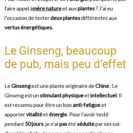
faire appel à
mère nature
et aux
plantes
? J’ai eu
l’occasion de tester
deux
plantes
différentes aux
vertus
énergétiques
.
Le Ginseng, beaucoup
de pub, mais peu d’effet
Le
Ginseng
est une plante originaire de
Chine
. Le
Ginseng est un
stimulant
physique
et
intellectuel
. Il
est reconnu pour être un bon
anti-fatigue
et
apporter
vitalité
et
énergie
. Pour l’avoir testé
pendant
50 jours
, je n’ai
pas
été
séduite
par ses soi-