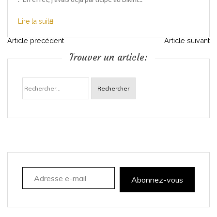
Lire la suite
N
Article précédent
Article suivant
Trouver un article:
a
Rechercher :
v
i
g
a
Adresse e-mail
t
Abonnez-vous
i