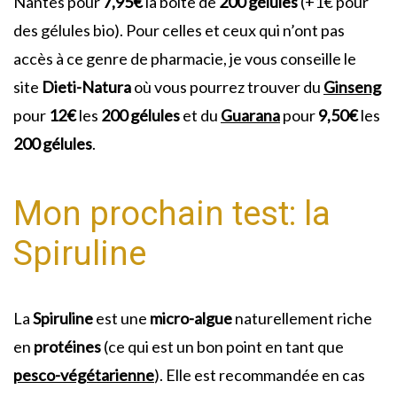
Nantes pour
7,95€
la boîte de
200 gélules
(+1€ pour
des gélules bio). Pour celles et ceux qui n’ont pas
accès à ce genre de pharmacie, je vous conseille le
site
Dieti-Natura
où vous pourrez trouver du
Ginseng
pour
12€
les
200 gélules
et du
Guarana
pour
9,50€
les
200 gélules
.
Mon prochain test: la
Spiruline
La
Spiruline
est une
micro-algue
naturellement riche
en
protéines
(ce qui est un bon point en tant que
pesco-végétarienne
). Elle est recommandée en cas