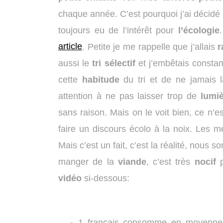
chaque année. C’est pourquoi j’ai décid
toujours eu de l’intérêt pour
l’écologie
article
. Petite je me rappelle que j’allais
r
aussi le
tri
sélectif
et j’embêtais constam
cette
habitude
du tri et de ne jamais l
attention à ne pas laisser trop de
lumi
sans raison. Mais on le voit bien, ce n’e
faire un discours écolo à la noix. Les 
Mais c’est un fait, c’est la réalité, nous
manger de la
viande
, c’est très
nocif
p
vidéo
si-dessous:
1 français consomme en moyenne