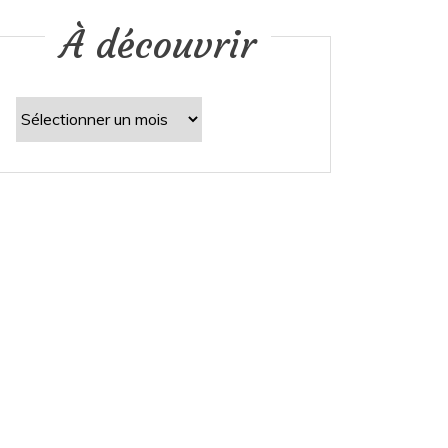
À découvrir
À
découvrir