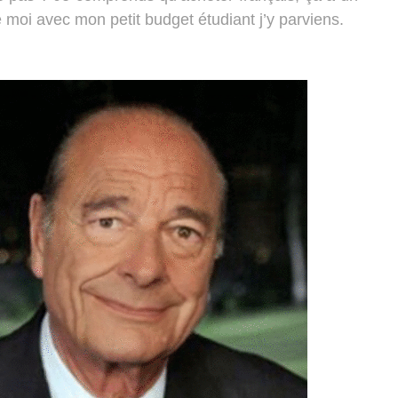
 moi avec mon petit budget étudiant j’y parviens.