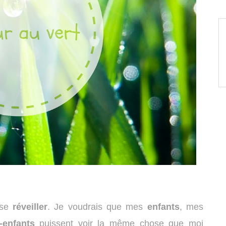
se
réveiller
. Je voudrais que mes
enfants
, mes
s-enfants
puissent voir la même chose que moi