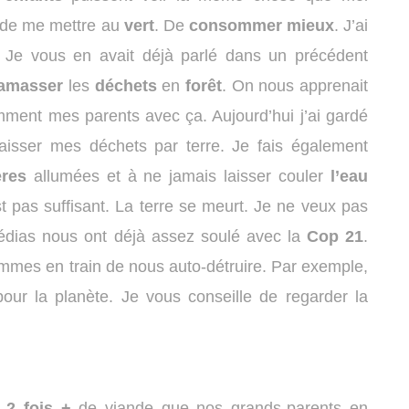
é de me mettre au
vert
. De
consommer
mieux
. J’ai
. Je vous en avait déjà parlé dans un précédent
amasser
les
déchets
en
forêt
. On nous apprenait
ment mes parents avec ça. Aujourd’hui j’ai gardé
aisser mes déchets par terre. Je fais également
ères
allumées et à ne jamais laisser couler
l’eau
st pas suffisant. La terre se meurt. Je ne veux pas
médias nous ont déjà assez soulé avec la
Cop 21
.
 sommes en train de nous auto-détruire. Par exemple,
our la planète. Je vous conseille de regarder la
2 fois +
de viande que nos grands-parents en