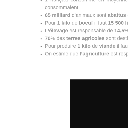
consommaient
65 milliard
d’animaux sont
abattus
Pour
1 kilo
de
boeuf
il faut
15 500 l
L’élevage
est responsable de
14,5
70
% des
terres
agricoles
sont dest
Pour produire
1 kilo
de
viande
il fa
On estime que
l’agriculture
est res