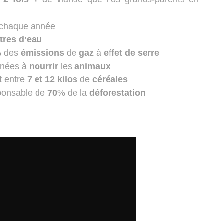
chaque année
itres d’eau
%
des
émissions
de
gaz
à
effet
de
serre
inées à
nourrir
les
animaux
ut entre
7 et 12 kilos
de
céréales
ponsable de
70
% de la
déforestation