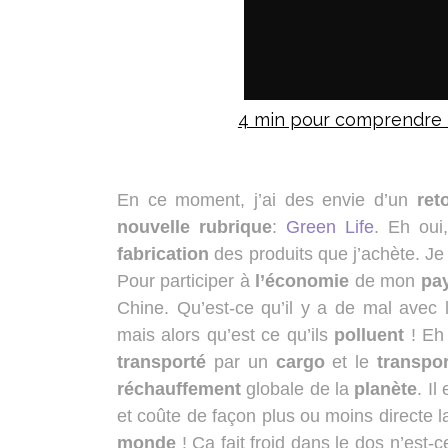
4 min pour comprendre le
En ce moment, j’ai des envie d’un
ret
nouvelle
rubrique
:
Green Life
. Eh oui
fabrication
des produits que j’achète. J
Pour participer à
l’économie
de mon
pa
Chine. Qu’est-ce qu’il y a de mal avec l
mais alors qu’est ce qu’ils
polluent
! Eh 
transporté
par un
cargo
et le
transpor
réchauffement
globale de la
planète
. Il
et coûte de façon plus ou moins directe 
monde
! Ça fait froid dans le dos n’est