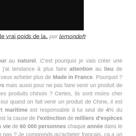
 vrai poids de la…
par
lemondefr
our
au
naturel
. C’est pourquoi je vais créer une
, j’ai tendance à plus faire
attention
au
lieu
de
e veux acheter plus de
Made
in
France
. Pourquoi ?
ys
mais aussi pour ne pas faire venir un produit de
es produits chinois ? Certes, ils sont moins cher
oui quand on fait venir un produit de Chine, il est
t
maritime
est responsable à lui seul de
4
% du
 est la cause de
l’extinction
de
milliers
d’espèces
la
vie
de
60 000 personnes
chaque
année
dans le
-ce pas ? Je comprends qu’acheter français, ça a un